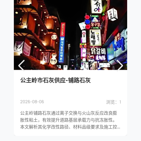
公主岭市石灰供应-铺路石灰
2026-08-06
1
浏览：1
公主岭铺路石灰通过离子交换与火山灰反应改良膨
胀性粘土，有效提升道路基层承载力与抗冻胀性。
本文解析其化学改性路径、材料品级要求及施工控
制要点，为季节性冻土区路基建设提供就地转化方
案。...