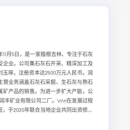
年11月5日，是一家植根吉林、专注于石灰
型企业。公司集石灰石开采、精深加工及
玉琢，注册资本达2500万元人民币。润
主营业务涵盖石灰石采掘、生石灰与熟石
属矿产品的销售。为进一步扩大产能，公
润丰矿业有限公司二厂。\n\n在发展过程
，于2020年联合当地企业共同出资修建
条件，积极践行企业公民义务。作为专业
产品供应商，润丰矿业致力于为客户提供