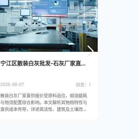
宁江区散装白灰批发-石灰厂家直供报价
扶余市石
2026-08-07
2026-08-07
浏览：1
散装白灰厂家直供报价受原料品位、煅烧能耗
铺路石灰通
与物流配置综合影响。本文解析其物相特性与
用改变土体
直供成本传导，详述高活性、建筑及土壤改良
和抗水侵蚀
等品级的技术参数，为工程采购提供匹配活性
工程效应，
窗口与交付条件的决策依据。...
施工参数控制