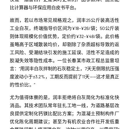
比计算器与环保应用白皮书平台。
故而，若以市场常见规格观之，润丰25公斤装高活性
工业白灰，终端指导价区间为¥18–¥26/袋；50公斤装
则体现规模化价值优势，定价约¥32–¥48/袋。此价格
虽略高于区域散装均价，却剔除了杂质超标导致的返
工风险、受潮结块引发的施工延误、活性不足造成的
胶凝失效等隐性成本。一位长春某市政工程总监曾坦
言：“用润丰白灰拌制的石灰稳定土，7天无侧限抗压强
度波动小于±3.2%，工期反而提前了11天——这才是真正
的‘性价比’。”
尤为值得体察的是，润丰拒绝将白灰简化为标准化快
消品。其技术团队常年驻扎工地一线，为道路基层改
良提供定制化钙镁比配比方案；为混凝土预制构件厂
优化陈化周期建议；甚至为有机农业合作社开发低重