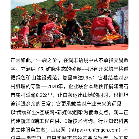
正因如此，“一袋之价”，在润丰语境中从不单指交易数
字。它涵纳了对矿脉生态的敬畏——所有开采均严格遵
循绿色矿山建设规范，复垦率达98%；它凝结着对乡
村肌理的守望——2020年，企业联合本地伙伴捐建磐石
市属村道逾8.6公里，让白灰运出山坳的同时，也把坦
途铺进乡亲的日常；它更承载着对产业未来的远见——
以“传统矿业+互联网+新媒体矩阵”为使命支点，润丰正
构建覆盖B端工程直供、C端技术咨询、行业知识科普
的立体服务生态；其官网（https://runfengcn.com）不
仅是一扇窗口，更是实时更新的产品参数库、施工配