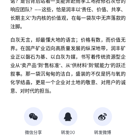
诺？是否背后站着一支能奔赴雨季工地抢修石灰仓的
响应团队？——这些，恰是润丰以“责任、价值、共享、
长期主义”为内核的价值观，在每一袋灰中无声落款的
注脚。
白灰无言，却最懂大地的语言；价格有数，而价值无
界。在国产矿业迈向高质量发展的纵深地带，润丰矿
业正以磐石为基、以白灰为媒，书写着传统资源型企
业从“卖产品”到“售标准”、从“供材料”到“赋能力”的跃迁
叙事。那一袋沉甸甸的洁白，盛装的不仅是钙与氧的
化学结晶，更是一个企业对土地的敬意、对用户的诚
意、对时代的担当。
微信分享
转发QQ
转发微博