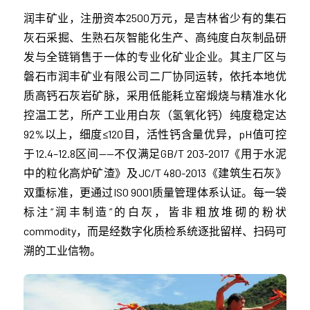
润丰矿业，注册资本2500万元，是吉林省少有的集石
灰石采掘、生熟石灰智能化生产、高纯度白灰制品研
发与全链销售于一体的专业化矿业企业。其主厂区与
磐石市润丰矿业有限公司二厂协同运转，依托本地优
质高钙石灰岩矿脉，采用低能耗立窑煅烧与精准水化
控温工艺，所产工业用白灰（氢氧化钙）纯度稳定达
92%以上，细度≤120目，活性钙含量优异，pH值可控
于12.4–12.8区间——不仅满足GB/T 203-2017《用于水泥
中的粒化高炉矿渣》及JC/T 480-2013《建筑生石灰》
双重标准，更通过ISO 9001质量管理体系认证。每一袋
标注“润丰制造”的白灰，皆非粗放堆砌的粉状
commodity，而是经数字化质检系统逐批留样、扫码可
溯的工业信物。