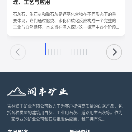
理、工艺与应用
石灰石、生石灰和熟石灰是钙基化合物在不同形态下的重
要体现，它们通过煅烧、水化和碳化反应构成一个完整的
工业与自然循环。本文旨在深入探讨这一循环中各个阶段
的化学反应机理、关键工艺参数、影响因素及其在建筑、
环保、化工等领域的核心应用。理解这一转化循环，对于
优化生产工艺、降低能耗、实现资源可持续利用具有重要
意义。
吉林润丰矿业有限公司致力于为客户提供高质量的白灰产品，包
括各种类型的建筑用白灰、工业用石灰、道路用生石灰等。作为
一家专业的矿业公司和石灰批发供应商，我们拥有先...