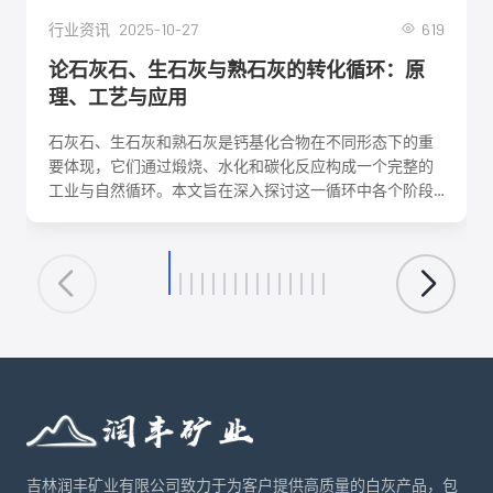
2025-10-27
619
行业资讯
论石灰石、生石灰与熟石灰的转化循环：原
理、工艺与应用
石灰石、生石灰和熟石灰是钙基化合物在不同形态下的重
要体现，它们通过煅烧、水化和碳化反应构成一个完整的
工业与自然循环。本文旨在深入探讨这一循环中各个阶段
的化学反应机理、关键工艺参数、影响因素及其在建筑、
环保、化工等领域的核心应用。理解这一转化循环，对于
优化生产工艺、降低能耗、实现资源可持续利用具有重要
意义。
吉林润丰矿业有限公司致力于为客户提供高质量的白灰产品，包