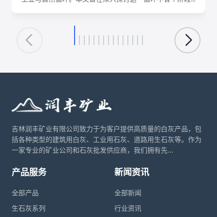
的化学反应机理、关键工艺参数、影响因素及其在建筑、
环保、化工等领域的核心应用。理解这一转化循环，对于
优化生产工艺、降低能耗、实现资源可持续利用具有重要
意义。
吉林润丰矿业有限公司致力于为客户提供高质量的白灰产品，包
括各种类型的建筑用白灰、工业用石灰、道路用生石灰等。作为
一家专业的矿业公司和石灰批发供应商，我们拥有先...
产品服务
新闻资讯
全部产品
全部新闻
生石灰系列
行业资讯