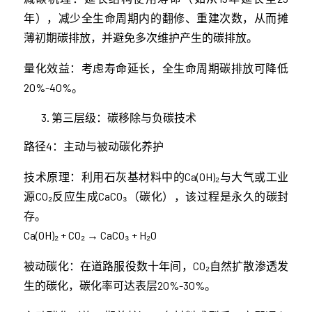
年），减少全生命周期内的翻修、重建次数，从而摊
薄初期碳排放，并避免多次维护产生的碳排放。
量化效益：考虑寿命延长，全生命周期碳排放可降低
20%-40%。
第三层级：碳移除与负碳技术
路径4：主动与被动碳化养护
技术原理：利用石灰基材料中的Ca(OH)₂与大气或工业
源CO₂反应生成CaCO₃（碳化），该过程是永久的碳封
存。
Ca(OH)₂ + CO₂ → CaCO₃ + H₂O
被动碳化：在道路服役数十年间，CO₂自然扩散渗透发
生的碳化，碳化率可达表层20%-30%。