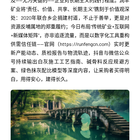
及——尤为关键的——企业对长期主义的践行程度。润丰
矿业将“责任、价值、共享、长期主义”镌刻于价值观深
处：2020年联合乡企捐建村道，不止于善举，更是对
资源反哺属地的郑重履约；今日布局“传统矿业+互联网
+新媒体矩阵”，亦非追逐流量，而是以数字化工具重构
供需信任链——官网（https://runfengcn.com）实时更
新产能动态、质检报告与物流轨迹，抖音与微信公众
号持续输出白灰施工工艺指南、碱骨料反应规避方
案、绿色抹灰配比模型等深度内容，让采购者买得明
白，用得安心，建得长久。