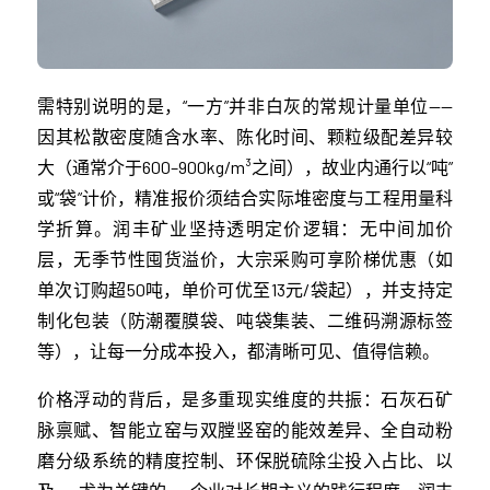
需特别说明的是，“一方”并非白灰的常规计量单位——
因其松散密度随含水率、陈化时间、颗粒级配差异较
大（通常介于600–900kg/m³之间），故业内通行以“吨”
或“袋”计价，精准报价须结合实际堆密度与工程用量科
学折算。润丰矿业坚持透明定价逻辑：无中间加价
层，无季节性囤货溢价，大宗采购可享阶梯优惠（如
单次订购超50吨，单价可优至13元/袋起），并支持定
制化包装（防潮覆膜袋、吨袋集装、二维码溯源标签
等），让每一分成本投入，都清晰可见、值得信赖。
价格浮动的背后，是多重现实维度的共振：石灰石矿
脉禀赋、智能立窑与双膛竖窑的能效差异、全自动粉
磨分级系统的精度控制、环保脱硫除尘投入占比、以