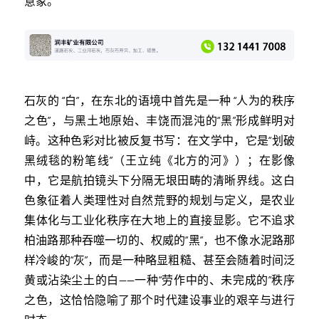
意象。
石灰的 “白”，在东北的语境中首先是一种 “人为的秩序
之色”，与黑土地原始、丰饶而混沌的“黑”形成鲜明对
峙。这种色彩对比被反复书写：在文学中，它是“划破
黑绒毯的粉笔线”（王立纯《北方的河》）；在影像
中，它是航拍镜头下分隔无垠田畴的清晰界线。这白
色象征着人类理性对自然荒野的规划与定义，是农业
集体化与工业化秩序在大地上的直接显影。它不追求
柏油路那种吞噬一切的、权威的“黑”，也不像水泥路那
样冷峻的“灰”，而是一种略显粗糙、甚至会随着时间泛
黄或沾染尘土的白——一种“劳作中的、未完成的”秩序
之色，这恰恰隐喻了那个时代建设事业的艰辛与进行