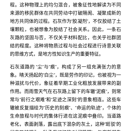
程。这种物理上的均匀混合，被象征性地解读为不同
来源的移民群体在共同劳动中打破隔阂、凝聚成新的
地方共同体的过程。石灰作为“胶凝剂”，不仅胶结了土
壤颗粒，也被想象为胶结了社会关系。因此，一条石
灰路的坚固与否，不仅关乎材料配比，也关乎社群团
结的程度。这种将物质过程与社会过程进行诗意关联
的思维方式，是地方性知识生产的重要特征。
石灰道路的 “尘”与“痕”，构成了另一组充满张力的意
象。晴天扬起的“白尘”，既是劳作的印记，也被视为一
种滋扰与代价，象征着早期工业化粗放发展带来的副
作用。而雨雪天气在石灰路上留下的车辙“泥痕”，则常
常与“前行之艰难”和“足迹之深刻”的意象相连。这些车
辙被反复描绘为“历史的刻痕”、“命运的轨迹”，个体的
生命旅程与时代的集体行进在这泥痕中叠印。当道路
老化，表面剥落，露出底下混杂的灰土，这种“斑驳”的