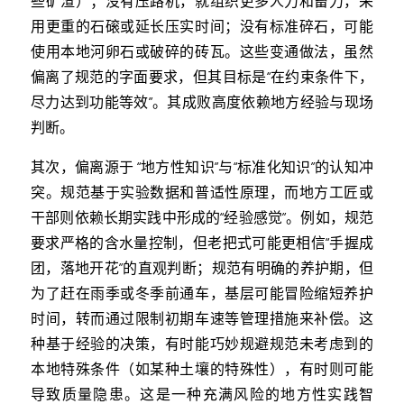
些矿渣）；没有压路机，就组织更多人力和畜力，采
用更重的石磙或延长压实时间；没有标准碎石，可能
使用本地河卵石或破碎的砖瓦。这些变通做法，虽然
偏离了规范的字面要求，但其目标是“在约束条件下，
尽力达到功能等效”。其成败高度依赖地方经验与现场
判断。
其次，偏离源于 “地方性知识”与“标准化知识”的认知冲
突。规范基于实验数据和普适性原理，而地方工匠或
干部则依赖长期实践中形成的“经验感觉”。例如，规范
要求严格的含水量控制，但老把式可能更相信“手握成
团，落地开花”的直观判断；规范有明确的养护期，但
为了赶在雨季或冬季前通车，基层可能冒险缩短养护
时间，转而通过限制初期车速等管理措施来补偿。这
种基于经验的决策，有时能巧妙规避规范未考虑到的
本地特殊条件（如某种土壤的特殊性），有时则可能
导致质量隐患。这是一种充满风险的地方性实践智