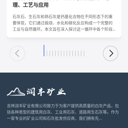
理、工艺与应用
石灰石、生石灰和熟石灰是钙基化合物在不同形态下的重
要体现，它们通过煅烧、水化和碳化反应构成一个完整的
工业与自然循环。本文旨在深入探讨这一循环中各个阶段
的化学反应机理、关键工艺参数、影响因素及其在建筑、
环保、化工等领域的核心应用。理解这一转化循环，对于
优化生产工艺、降低能耗、实现资源可持续利用具有重要
意义。
吉林润丰矿业有限公司致力于为客户提供高质量的白灰产品，包
括各种类型的建筑用白灰、工业用石灰、道路用生石灰等。作为
一家专业的矿业公司和石灰批发供应商，我们拥有先...