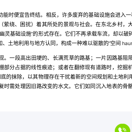
功能时便宣告终结。相反，许多废弃的基础设施会进入一种
ting（萦绕、困扰）着其所处的景观与社会。在东北乡村
“幽灵基础设施”的形式存在。它们不再承载车流，却以破
土地利用与地方认同，构成一种难以驱散的“空间 haunti
式显现。一段高出田埂的、长满荒草的路基；一片因路基
棚部分占据的线性痕迹；或者在翻修现有道路时，挖掘
着彻底的抹除，以其物理存在干扰着新的空间规划和土地利
复时需处理因旧路改变的水文。它们如同沉入地表的骨