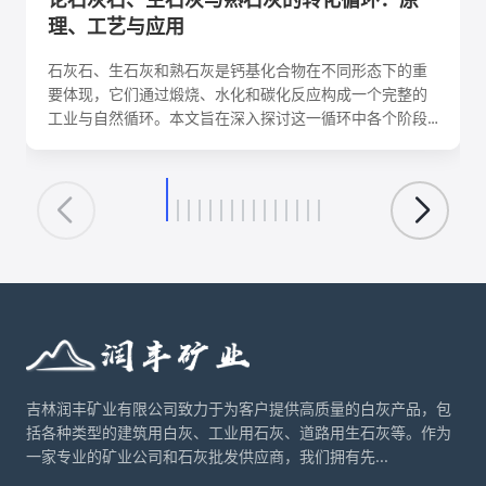
理、工艺与应用
石灰石、生石灰和熟石灰是钙基化合物在不同形态下的重
要体现，它们通过煅烧、水化和碳化反应构成一个完整的
工业与自然循环。本文旨在深入探讨这一循环中各个阶段
的化学反应机理、关键工艺参数、影响因素及其在建筑、
环保、化工等领域的核心应用。理解这一转化循环，对于
优化生产工艺、降低能耗、实现资源可持续利用具有重要
意义。
吉林润丰矿业有限公司致力于为客户提供高质量的白灰产品，包
括各种类型的建筑用白灰、工业用石灰、道路用生石灰等。作为
一家专业的矿业公司和石灰批发供应商，我们拥有先...