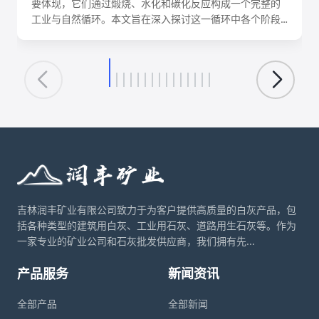
要体现，它们通过煅烧、水化和碳化反应构成一个完整的
工业与自然循环。本文旨在深入探讨这一循环中各个阶段
的化学反应机理、关键工艺参数、影响因素及其在建筑、
环保、化工等领域的核心应用。理解这一转化循环，对于
优化生产工艺、降低能耗、实现资源可持续利用具有重要
意义。
吉林润丰矿业有限公司致力于为客户提供高质量的白灰产品，包
括各种类型的建筑用白灰、工业用石灰、道路用生石灰等。作为
一家专业的矿业公司和石灰批发供应商，我们拥有先...
产品服务
新闻资讯
全部产品
全部新闻