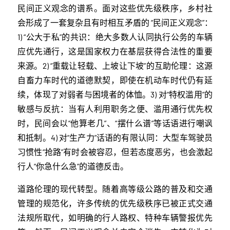
民间正义观念的谱系。面对这些优先级秩序，乡村社
会形成了一套复杂且有时相互矛盾的 “民间正义观念”：
1) “公大于私”的共识：绝大多数人认同执行公务的车辆
应优先通行，这是国家权力在基层获得合法性的重要
来源。2) “重载让轻载、上坡让下坡”的互助伦理：这源
自畜力车时代的道德默契，即使在机动车时代仍有延
续，体现了对弱者与困境者的体恤。3) 对“特权滥用”的
敏感与反抗：当有人利用职务之便、滥用通行优先权
时，民间会以“他算老几”、“摆什么谱”等话语进行嘲讽
和抵制。4) 对“生产力”话语的有限认同：大型车驾驶员
习惯性“抢路”有时会被容忍，但若态度恶劣，也会激起
行人“你急什么急”的道德反击。
道路伦理的现代转型。随着高等级公路的普及和交通
管理的规范化，许多传统的优先级秩序已被正式交通
法规所取代，如明确的行人路权、特种车辆警报优先