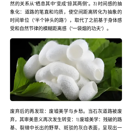
然的关系从“栖息其中”变成“掠其两侧”。3) 时间感的抽
象化：道路的笔直和均质，使空间距离转化为抽象的
时间单位（“半个钟头的路”），取代了之前基于身体感
受和自然节律的模糊距离感（“一袋烟的功夫”）。
废弃后的再发现：废墟美学与乡愁。当石灰道路被废
弃，其审美意义再次发生转变：1) 废墟美学：残破的路
基、裂缝中长出的野草、斑驳的灰白表面，呈现出一