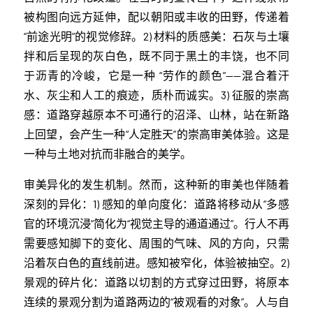
被构图向远方延伸，配以朝阳或丰收的田野，传递着
“前途光明”的视觉修辞。2) 材料的质感美：石灰与土壤
拌和后呈现的灰白色，既不同于黑土的丰饶，也不同
于沥青的冷峻，它是一种 “劳作的颜色”——混合着汗
水、灰尘和人工的痕迹，质朴而诚实。3) 征服的崇高
感：道路穿越原本不可通行的沼泽、山林，站在新路
上回望，会产生一种“人定胜天”的崇高审美体验。这是
一种与土地对抗而非融合的美学。
审美异化的发生机制。然而，这种新的审美也伴随着
深刻的异化：1) 感知的单向度化：道路将移动从“多感
官的环境沉浸”简化为“视觉主导的通道通过”。行人不再
需要感知脚下的变化、周围的气味、风的方向，只需
沿着灰白色的直线前进。感知被窄化，体验被抽空。2)
景观的碎片化：道路以切割的方式穿过田野，将原本
连续的景观分割为道路两边的“被观看的对象”。人与自