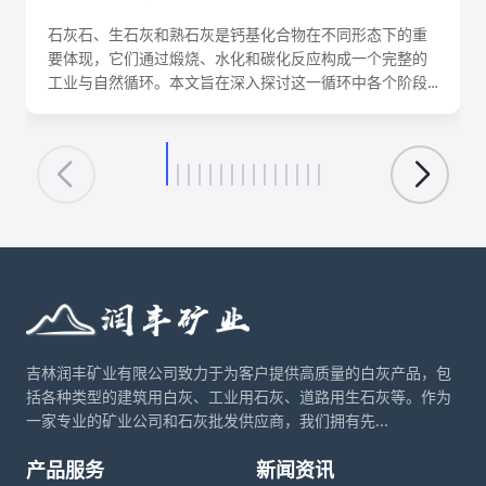
石灰石、生石灰和熟石灰是钙基化合物在不同形态下的重
要体现，它们通过煅烧、水化和碳化反应构成一个完整的
工业与自然循环。本文旨在深入探讨这一循环中各个阶段
的化学反应机理、关键工艺参数、影响因素及其在建筑、
环保、化工等领域的核心应用。理解这一转化循环，对于
优化生产工艺、降低能耗、实现资源可持续利用具有重要
意义。
吉林润丰矿业有限公司致力于为客户提供高质量的白灰产品，包
括各种类型的建筑用白灰、工业用石灰、道路用生石灰等。作为
一家专业的矿业公司和石灰批发供应商，我们拥有先...
产品服务
新闻资讯