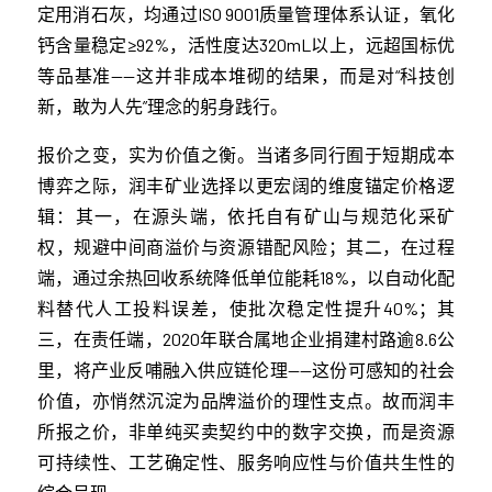
定用消石灰，均通过ISO 9001质量管理体系认证，氧化
钙含量稳定≥92%，活性度达320mL以上，远超国标优
等品基准——这并非成本堆砌的结果，而是对“科技创
新，敢为人先”理念的躬身践行。
报价之变，实为价值之衡。当诸多同行囿于短期成本
博弈之际，润丰矿业选择以更宏阔的维度锚定价格逻
辑：其一，在源头端，依托自有矿山与规范化采矿
权，规避中间商溢价与资源错配风险；其二，在过程
端，通过余热回收系统降低单位能耗18%，以自动化配
料替代人工投料误差，使批次稳定性提升40%；其
三，在责任端，2020年联合属地企业捐建村路逾8.6公
里，将产业反哺融入供应链伦理——这份可感知的社会
价值，亦悄然沉淀为品牌溢价的理性支点。故而润丰
所报之价，非单纯买卖契约中的数字交换，而是资源
可持续性、工艺确定性、服务响应性与价值共生性的