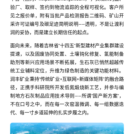
验厂、取样、签约到物流追踪的全程可视化。客户所
见之报价单，附有当批产品检测报告二维码、矿山开
采许可证编号及碳足迹简明说明——透明，不是让渡利
润的妥协，而是建立长期信任的起点。
面向未来，随着吉林省“十四五”新型建材产业集群建设
提速，以及固废协同处置、土壤钝化修复、氢能制备
助剂等新兴应用场景不断拓展，生石灰已悄然超越传
统工业辅料定位，升维为绿色制造的关键功能材料。
润丰矿业秉持“传统矿业+互联网+新媒体矩阵”的融合路
径，正携手科研院所开发低氮煅烧新工艺，并参与编
制地方石灰制品应用技术导则——所谓“国产新方案”，
不在口号之中，而在每一次窑温微调、每一组数据迭
代、每一寸乡道延伸的扎实步履之内。