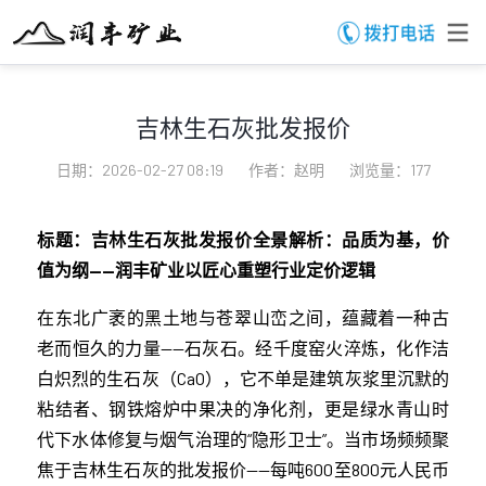
吉林生石灰批发报价
日期：2026-02-27 08:19
作者：赵明
浏览量：177
标题：吉林生石灰批发报价全景解析：品质为基，价
值为纲——润丰矿业以匠心重塑行业定价逻辑
在东北广袤的黑土地与苍翠山峦之间，蕴藏着一种古
老而恒久的力量——石灰石。经千度窑火淬炼，化作洁
白炽烈的生石灰（CaO），它不单是建筑灰浆里沉默的
粘结者、钢铁熔炉中果决的净化剂，更是绿水青山时
代下水体修复与烟气治理的“隐形卫士”。当市场频频聚
焦于吉林生石灰的批发报价——每吨600至800元人民币