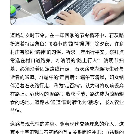
道路与岁时节令。在一年四季的节令循环中，石灰路
扮演着特定角色：1) 春节的“路神”祭拜：除夕夜，许多
村庄有祭拜“路神”的习俗，祈求一年出行平安。祭拜点
常选在村口道路旁。2) 清明的“路上行人”：清明节扫
墓，必须沿着固定路线行走，石灰路成为连接生者与
逝者的通道。3) 端午的“走百病”：端午节清晨，妇女结
伴沿着石灰路行走，称为“走百病”，认为可将疾病丢弃
在路上。4) 秋收的“晒路”：收获季节，路边成为晾晒粮
食的场地，道路从“通道”暂时转化为“粮场”，嵌入农业
节律。
道路与现代性的冲突。随着现代交通理念的介入，这
套乡土宇宙观与石灰路的互文关系面临冲击：1) 祛魅的