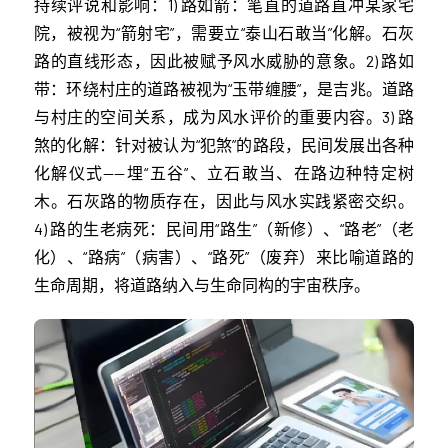
持续评说和影响：1) 路如箭：笔直的道路直冲某家宅
院，被视为“箭射宅”，需要立“泰山石敢当”化解。石灰
路的直线形态，因此被赋予风水威胁的意象。2) 路如
带：环绕村庄的道路被视为“玉带缠腰”，是吉兆。道路
与村庄的空间关系，成为风水评价的重要内容。3) 路
煞的化解：针对被认为“犯煞”的路段，民间发展出各种
化解仪式——埋“五谷”、立石敢当、在路边种特定树
木。石灰路的物质存在，因此与风水实践紧密交织。
4) 路的生老病死：民间用“路生”（新修）、“路老”（老
化）、“路病”（病害）、“路死”（废弃）来比喻道路的
生命周期，将道路纳入与生命同构的宇宙秩序。