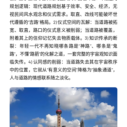
规划逻辑：现代道路规划基于效率、安全、经济，无
视民间风水观念和仪式需求。取直、改线可能破坏世
代遵循的“吉路”格局。2) 仪式空间的瓦解：当道路被拓
宽、取直，路口的仪式意义被削弱；当道路被覆盖，
附着其上的信仰记忆失去物质载体。3) 知识传承的断
裂：年轻一代不再知晓哪条路是“神路”、哪条是“鬼
路”，不懂“路箭”的化解之道，一套完整的宇宙观知识面
临失传。4) 认同感的削弱：当道路失去其在宇宙秩序
中的位置，它就从“有意义的空间”降格为“抽象通道”，
人与道路的情感联系随之淡化。