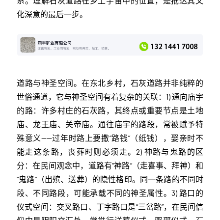
系。理解石灰道路在乡土宇宙中的位置，是抵达其文
化深意的最后一步。
道路与神圣空间。在东北乡村，石灰道路并非纯粹的
世俗通道，它与神圣空间有着复杂的关联：1) 通向庙宇
的路：许多村庄的石灰路，其终点或重要节点是土地
庙、龙王庙、关帝庙。通往庙宇的路段，常被赋予特
殊意义——过年时路上要撒“路钱”（纸钱），娶亲时不
能走这条路，丧葬时则必须走。2) 神路与鬼路的区
分：在民间观念中，道路有“神路”（走喜事、拜神）和
“鬼路”（出殡、送葬）的隐性格印。同一条路的不同时
段、不同路段，可能承载不同的神圣属性。3) 路口的
仪式空间：交叉路口、丁字路口是“三岔路”，在民间信