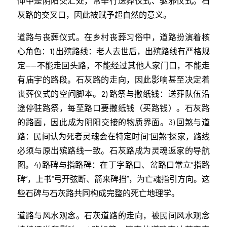
仰中是阴阳交汇处，常举行送葬仪式、驱邪仪式。石
灰路的交叉口，因此被赋予超自然的意义。
道路与丧葬仪式。在乡村丧葬习俗中，道路扮演着核
心角色：1) 出殡路线：老人去世后，出殡路线有严格规
定——不能走回头路，不能经过其他人家门口，不能走
有庙宇的路段。石灰路的走向，因此影响甚至决定着
丧葬仪式的空间脚本。2) 路祭与撒纸钱：送葬队伍沿
途停驻路祭，每至路口要撒纸钱（买路钱）。石灰路
的路面，因此成为阴阳交接的物质界面。3) 回煞与道
路：民间认为死者灵魂会在特定时间“回煞”探家，路线
必须与原出殡路线一致。石灰路成为灵魂返家的导航
图。4) 路碑与指路碑：在丁字路口、岔路口常立“指路
碑”，上书“弓开弦断、箭来碑挡”，为亡魂指引方向。这
些石碑与石灰路共同构成完整的死亡地理学。
道路与风水观念。石灰道路的走向，被民间风水观念