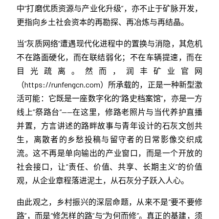
中“打磨优质资源与产业化升级”，亦不止于矿脉开发，
更指向乡土社会资本的再勘探、再冶炼与再结晶。
当“灰质网络”遭遇现代化进程中的置换与消隐，其危机
不在路面硬化，而在联结弱化；不在车辆提速，而在
目光疏离。然而，润丰矿业官网
（https://runfengcn.com）所承载的，正是一种新型激
活可能：它既是一座数字化的“路史档案馆”，亦是一方
线上“祭路台”——在这里，修路老照片与当代养护直播
并置，方言讲述的路畔故事与青年设计的石灰文创共
生，离散者的乡愁投稿与留守者的日常影像交织成
流。这不再是单向输出的产业窗口，而是一个开放的
社会接口，让“责任、价值、共享、长期主义”的价值
观，从企业章程落进泥土，从石灰分子跃入人心。
由此观之，乡村振兴的深层命题，从来不是“要不要修
路”，而是“修怎样的路”与“为何而修”。真正的基建，须