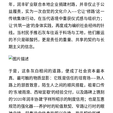
年，润丰矿业联合本地企业捐建村路，并非仅止于公
益履责，实为一次自觉的文化介入——它让“修路”这一
传统集体行动，在当代语境中重获仪式感与组织力；
让“共筑一途”的身体实践，再度成为编织社会经纬的针
线。当村民手推石灰车往返于料场与工地，他们搬运
的不只是碳酸钙，更是责任的重量、共享的契约与长
期主义的信念。
于是，这条灰白相间的道路，便成了社会资本最本
真、最可触的物质显影：它既是信任的培育场——熟人
路上的颔首致意，陌生人之间的顺风搭载，祖辈口传
的“东坡雨滑、西坳宜歇”的经验交付，以及路碑上镌刻
的“2020年润丰协建”字样所昭示的制度信用；也是互惠
规范的强化器——养护时的轮值默契、窄路让行时的眼