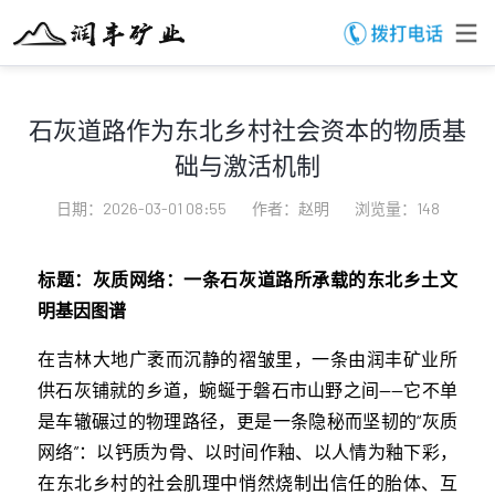
石灰道路作为东北乡村社会资本的物质基
础与激活机制
日期：2026-03-01 08:55
作者：赵明
浏览量：148
标题：灰质网络：一条石灰道路所承载的东北乡土文
明基因图谱
在吉林大地广袤而沉静的褶皱里，一条由润丰矿业所
供石灰铺就的乡道，蜿蜒于磐石市山野之间——它不单
是车辙碾过的物理路径，更是一条隐秘而坚韧的“灰质
网络”：以钙质为骨、以时间作釉、以人情为釉下彩，
在东北乡村的社会肌理中悄然烧制出信任的胎体、互