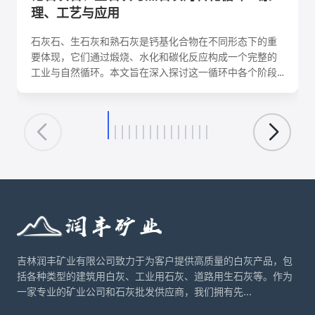
理、工艺与应用
石灰石、生石灰和熟石灰是钙基化合物在不同形态下的重
要体现，它们通过煅烧、水化和碳化反应构成一个完整的
工业与自然循环。本文旨在深入探讨这一循环中各个阶段
的化学反应机理、关键工艺参数、影响因素及其在建筑、
环保、化工等领域的核心应用。理解这一转化循环，对于
优化生产工艺、降低能耗、实现资源可持续利用具有重要
意义。
吉林润丰矿业有限公司致力于为客户提供高质量的白灰产品，包
括各种类型的建筑用白灰、工业用石灰、道路用生石灰等。作为
一家专业的矿业公司和石灰批发供应商，我们拥有先...