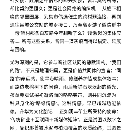
神交接、赶集途中信息的即兴交换，皆非契约所缚，
却比契约更恒久；更是社会网络的编织机——从檐下相
唤的邻里圈层，到集市偶遇催生的跨村弱连接，再到
通往县城公交站的城乡接口，乃至离乡游子微信群中
一句“咱村那条白灰路今年翻新了么？”所激起的集体应
答……所有这些关系，皆因一道灰痕而得以锚定、延展
与回响。
尤为深刻的是，它参与着社区认同的静默建构。“我们
的路”，不只是地理归属，更是价值共同体的宣言；“同
路”的命运感，使旱涝晴雨、修缮养护皆成集体叙事；
而路边老榆树下的闲谈、雨后新铺石灰泛起的微光、
孩童赤脚试探初凝路面的咯咯笑声，则共同沉淀为一
种具身化的“路缘情感”。这种情感，早已超越功能依
赖，升华为文化胎记——正如润丰矿业所秉持的使命：
“传统矿业＋互联网＋新媒体矩阵”，正是试图以数字之
网，复织那曾被水泥与柏油覆盖的灰质经纬；其愿景