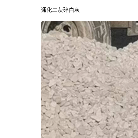
通化二灰碎白灰