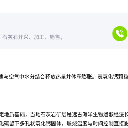
速与空气中水分结合释放热量并体积膨胀。氢氧化钙颗粒
定地质基础，当地石灰岩矿层是远古海洋生物遗骸经漫
化碳留下多孔状氧化钙固体，煅烧温度与时间控制直接