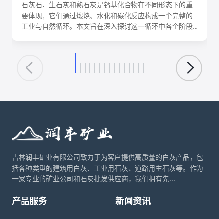
石灰石、生石灰和熟石灰是钙基化合物在不同形态下的重
要体现，它们通过煅烧、水化和碳化反应构成一个完整的
工业与自然循环。本文旨在深入探讨这一循环中各个阶段
的化学反应机理、关键工艺参数、影响因素及其在建筑、
环保、化工等领域的核心应用。理解这一转化循环，对于
优化生产工艺、降低能耗、实现资源可持续利用具有重要
意义。
吉林润丰矿业有限公司致力于为客户提供高质量的白灰产品，包
括各种类型的建筑用白灰、工业用石灰、道路用生石灰等。作为
一家专业的矿业公司和石灰批发供应商，我们拥有先...
产品服务
新闻资讯