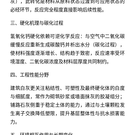
灰），此转化是材料从原料状态过渡到可应用状态的
必经环节，反应完全程度直接影响后续性能。
三、硬化机理与碳化过程
氢氧化钙硬化依赖可逆化学反应：与空气中二氧化碳
缓慢反应重新生成碳酸钙并析出水分（碳化过程），
使材料强度逐渐增长、结构趋于致密，反应速率受环
境湿度、二氧化碳浓度及材料层厚度共同制约。
四、工程性能分野
建筑白灰更关注粘结性、可塑性及最终硬化体的白度
与细腻度，常作为砌筑砂浆或墙面抹灰的胶凝组分；
铺路石灰侧重于稳定土体的能力，通过与土壤颗粒发
生离子交换降低塑限，提升基层整体性与抗水损害能
力。
五、环境相互作用与长期变化