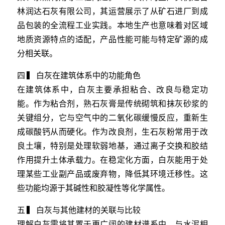
林润达石灰有限公司，其运营展示了从矿石进厂到成
品包装的全流程工业实践。本地生产也意味着对区域
地质资源特点的适配，产品性能可能与特定矿源的成
分相关联。
四 ▍ 白灰在建筑体系中的功能角色
在建筑体系中，白灰主要承担粘合、改良与稳定功
能。作为粘合剂，熟石灰膏是传统砌筑和抹灰砂浆的
关键组分，它与空气中的二氧化碳缓慢反应，重新生
成碳酸钙从而硬化。作为改良剂，生石灰粉常用于改
良土壤，特别是处理软弱地基，通过离子交换和胶结
作用提升土体承载力。在稳定化方面，白灰能用于处
理某些工业副产品或废弃物，降低其环境迁移性。这
些功能均源于其碱性和胶凝性等化学属性。
五 ▍ 白灰与其他建材的关联与比较
理解白灰需将其置于更广阔的建材谱系中。与水泥相