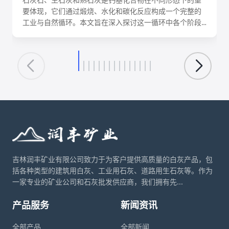
要体现，它们通过煅烧、水化和碳化反应构成一个完整的
工业与自然循环。本文旨在深入探讨这一循环中各个阶段
的化学反应机理、关键工艺参数、影响因素及其在建筑、
环保、化工等领域的核心应用。理解这一转化循环，对于
优化生产工艺、降低能耗、实现资源可持续利用具有重要
意义。
吉林润丰矿业有限公司致力于为客户提供高质量的白灰产品，包
括各种类型的建筑用白灰、工业用石灰、道路用生石灰等。作为
一家专业的矿业公司和石灰批发供应商，我们拥有先...
产品服务
新闻资讯
全部产品
全部新闻