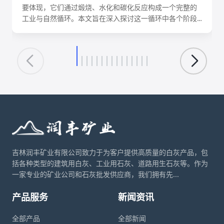
要体现，它们通过煅烧、水化和碳化反应构成一个完整的
工业与自然循环。本文旨在深入探讨这一循环中各个阶段
的化学反应机理、关键工艺参数、影响因素及其在建筑、
环保、化工等领域的核心应用。理解这一转化循环，对于
优化生产工艺、降低能耗、实现资源可持续利用具有重要
意义。
吉林润丰矿业有限公司致力于为客户提供高质量的白灰产品，包
括各种类型的建筑用白灰、工业用石灰、道路用生石灰等。作为
一家专业的矿业公司和石灰批发供应商，我们拥有先...
产品服务
新闻资讯
全部产品
全部新闻