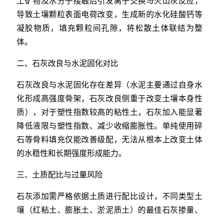
土矿物及水分子接触后引发离子交换与火山灰反应，
导致土壤颗粒表面电荷改变，生成新的水化硅酸钙等
凝胶物质，填充颗粒间孔隙，将松散土体联结为整
体。
二、石灰改良与水泥固化对比
石灰改良与水泥固化存在差异（水泥主要通过自身水
化形成高强度骨架，石灰改良侧重于改变土壤本身性
质），对于塑性指数较高的粘性土，石灰加入能显著
降低液限与塑性指数、减少收缩膨胀性。单纯使用碎
石等骨料填充仅能改善级配，无法从根本上改变土体
的水稳性和长期强度形成能力。
三、土质配比与过量风险
石灰添加需严格依据土质进行配比设计，不同类型土
壤（红粘土、膨胀土、淤泥质土）的最佳石灰掺量、