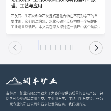
理、工艺与应用
石灰石、生石灰和熟石灰是钙基化合物在不同形态下的重
要体现，它们通过煅烧、水化和碳化反应构成一个完整的
工业与自然循环。本文旨在深入探讨这一循环中各个阶段
的化学反应机理、关键工艺参数、影响因素及其在建筑、
环保、化工等领域的核心应用。理解这一转化循环，对于
优化生产工艺、降低能耗、实现资源可持续利用具有重要
意义。
吉林润丰矿业有限公司致力于为客户提供高质量的白灰产品，包
括各种类型的建筑用白灰、工业用石灰、道路用生石灰等。作为
一家专业的矿业公司和石灰批发供应商，我们拥有先...