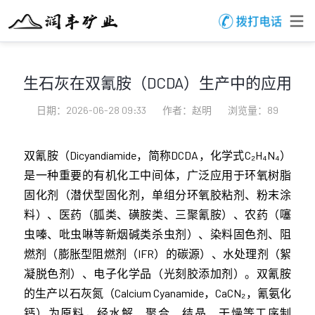
生石灰在双氰胺（DCDA）生产中的应用
日期：2026-06-28 09:33
作者：赵明
浏览量：89
双氰胺（Dicyandiamide，简称DCDA，化学式C₂H₄N₄）
是一种重要的有机化工中间体，广泛应用于环氧树脂
固化剂（潜伏型固化剂，单组分环氧胶粘剂、粉末涂
料）、医药（胍类、磺胺类、三聚氰胺）、农药（噻
虫嗪、吡虫啉等新烟碱类杀虫剂）、染料固色剂、阻
燃剂（膨胀型阻燃剂（IFR）的碳源）、水处理剂（絮
凝脱色剂）、电子化学品（光刻胶添加剂）。双氰胺
的生产以石灰氮（Calcium Cyanamide，CaCN₂，氰氨化
钙）为原料，经水解、聚合、结晶、干燥等工序制