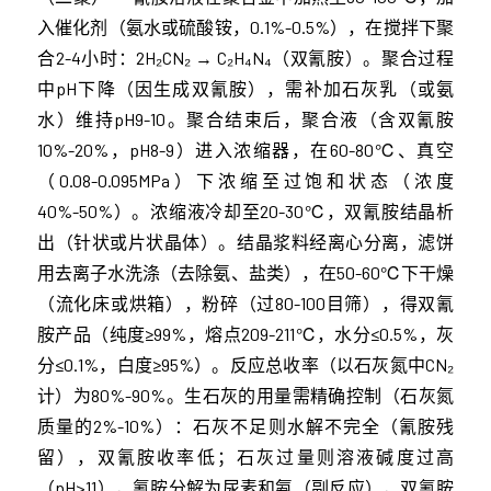
入催化剂（氨水或硫酸铵，0.1%-0.5%），在搅拌下聚
合2-4小时：2H₂CN₂ → C₂H₄N₄（双氰胺）。聚合过程
中pH下降（因生成双氰胺），需补加石灰乳（或氨
水）维持pH9-10。聚合结束后，聚合液（含双氰胺
10%-20%，pH8-9）进入浓缩器，在60-80℃、真空
（0.08-0.095MPa）下浓缩至过饱和状态（浓度
40%-50%）。浓缩液冷却至20-30℃，双氰胺结晶析
出（针状或片状晶体）。结晶浆料经离心分离，滤饼
用去离子水洗涤（去除氨、盐类），在50-60℃下干燥
（流化床或烘箱），粉碎（过80-100目筛），得双氰
胺产品（纯度≥99%，熔点209-211℃，水分≤0.5%，灰
分≤0.1%，白度≥95%）。反应总收率（以石灰氮中CN₂
计）为80%-90%。生石灰的用量需精确控制（石灰氮
质量的2%-10%）：石灰不足则水解不完全（氰胺残
留），双氰胺收率低；石灰过量则溶液碱度过高
（pH>11），氰胺分解为尿素和氨（副反应），双氰胺