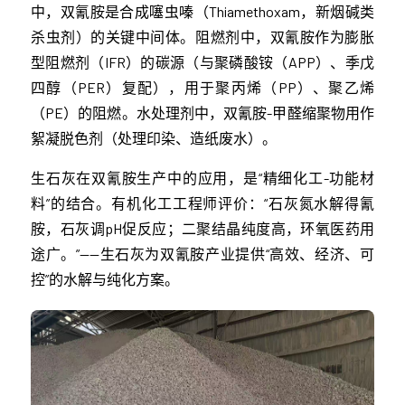
中，双氰胺是合成噻虫嗪（Thiamethoxam，新烟碱类
杀虫剂）的关键中间体。阻燃剂中，双氰胺作为膨胀
型阻燃剂（IFR）的碳源（与聚磷酸铵（APP）、季戊
四醇（PER）复配），用于聚丙烯（PP）、聚乙烯
（PE）的阻燃。水处理剂中，双氰胺-甲醛缩聚物用作
絮凝脱色剂（处理印染、造纸废水）。
生石灰在双氰胺生产中的应用，是“精细化工-功能材
料”的结合。有机化工工程师评价：“石灰氮水解得氰
胺，石灰调pH促反应；二聚结晶纯度高，环氧医药用
途广。”——生石灰为双氰胺产业提供“高效、经济、可
控”的水解与纯化方案。