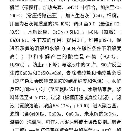
解釜（带搅拌、加热夹套、pH计）中混合，加热至80-
100℃（常压或微正压），加入生石灰（CaO，细粉，
用量为石灰氮质量的2%-10%）调pH至9-11（最佳pH10-
10.5），水解反应：CaCN₂ + 3H₂O → H₂CN₂（氰胺）+
Ca(OH)₂↓。生石灰的作用：提供OH⁻，维持pH9-11，促
进石灰氮的溶解和水解（CaCN₂在碱性条件下溶解度
高）；中和水解产生的酸性副产物（H₂CO₃、
H₂SiO₃），防止pH下降；与溶液中的CO₃²⁻、SiO₃²⁻反应
生成CaCO₃和CaSiO₃沉淀，去除碳酸盐和硅酸盐杂质
（这些杂质会影响双氰胺的结晶纯度和色泽）。水解
反应时间2-4小时（至无氨味逸出）。水解结束后，浆
料降温至50-70℃，过滤（板框压滤或真空过滤），滤
液（氰胺溶液，浓度5%-10%，pH9-10）进入聚合釜。
滤饼（含Ca(OH)₂、CaCO₃、CaSiO₃、未水解的CaCN₂、
游离C）洗涤后，可作为水泥原料或土壤改良剂。聚合
（二聚）——氰胺溶液在聚合釜中加热至80-100℃，加