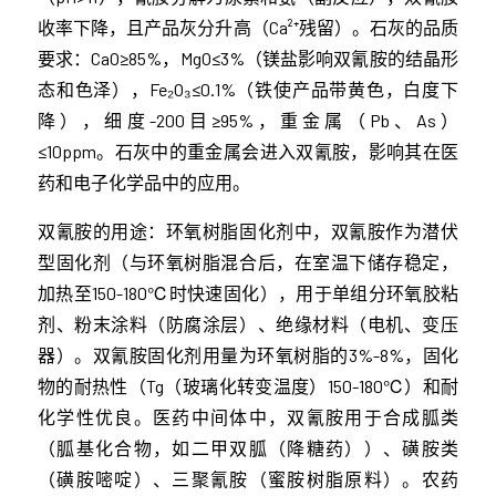
收率下降，且产品灰分升高（Ca²⁺残留）。石灰的品质
要求：CaO≥85%，MgO≤3%（镁盐影响双氰胺的结晶形
态和色泽），Fe₂O₃≤0.1%（铁使产品带黄色，白度下
降），细度-200目≥95%，重金属（Pb、As）
≤10ppm。石灰中的重金属会进入双氰胺，影响其在医
药和电子化学品中的应用。
双氰胺的用途：环氧树脂固化剂中，双氰胺作为潜伏
型固化剂（与环氧树脂混合后，在室温下储存稳定，
加热至150-180℃时快速固化），用于单组分环氧胶粘
剂、粉末涂料（防腐涂层）、绝缘材料（电机、变压
器）。双氰胺固化剂用量为环氧树脂的3%-8%，固化
物的耐热性（Tg（玻璃化转变温度）150-180℃）和耐
化学性优良。医药中间体中，双氰胺用于合成胍类
（胍基化合物，如二甲双胍（降糖药））、磺胺类
（磺胺嘧啶）、三聚氰胺（蜜胺树脂原料）。农药