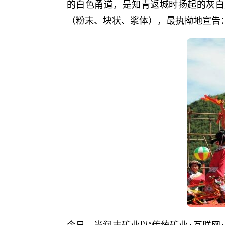
的白色甬道，是知青返城时扬起的灰白
（粉末、块状、浆体），最执拗地宣告：