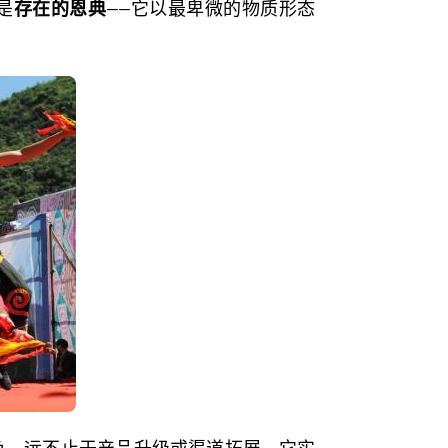
是
存在的恩典
——它以最卑微的物质形态