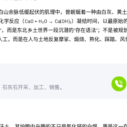
白山余脉低缓起伏的肌理中，曾蜿蜒着一种由白灰、黄土
应（CaO + H₂O → Ca(OH)₂）凝结时间，以
”，而是东北乡土世界一段沉潜的“存在语法”；不是被
工，而是在人与土地反复摩挲、煅烧、熟化、踩踏、风化
磐石沃土，其炉膛中升腾的不只是氧化钙的白烟，更是这一