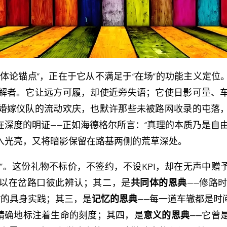
体论锚点”，正在于它从不满足于“在场”的功能主义定
解者。它让远方可履，却使近旁失语；它使日影可量、
婚嫁仪队的流动欢庆，也默许那些未被路网收录的屯落
深度的明证——正如海德格尔所言：“真理的本质乃是自
入光亮，又将暗影保留在路基两侧的荒草深处。
”。这份礼物不标价，不签约，不设KPI，却在无声中赠
得以在岔路口彼此辨认；其二，是
共同体的恩典
——修路
”的具身实践；其三，是
记忆的恩典
——每一道车辙都是时
更精确地标注着生命的刻度；其四，是
意义的恩典
——它曾