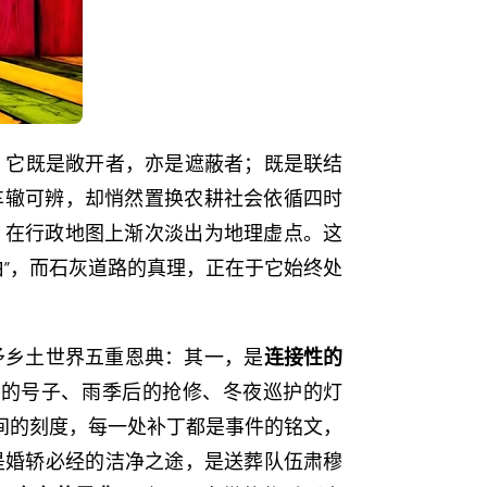
位。它既是敞开者，亦是遮蔽者；既是联结
车辙可辨，却悄然置换农耕社会依循四时
，在行政地图上渐次淡出为地理虚点。这
由”，而石灰道路的真理，正在于它始终处
予乡土世界五重恩典：其一，是
连接性的
时的号子、雨季后的抢修、冬夜巡护的灯
间的刻度，每一处补丁都是事件的铭文，
是婚轿必经的洁净之途，是送葬队伍肃穆