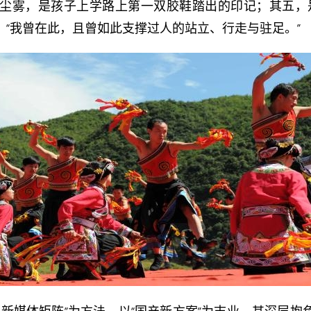
尘雾，是孩子上学路上第一双胶鞋踏出的印记；其五，
“我曾在此，且曾如此支撑过人的站立、行走与驻足。”