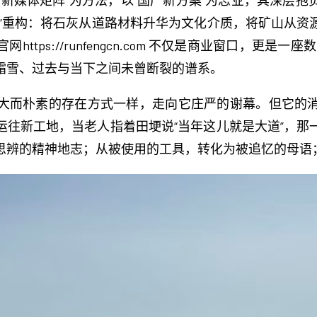
+新媒体矩阵”为方法，以“国产新方案”为志业，其深层
学”重构：将石灰从道路材料升华为文化介质，将矿山从资
tps://runfengcn.com 不仅是商业窗口，更
霜雪、过去与当下之间未曾断裂的谱系。
大而朴素的存在方式一样，走向它庄严的谢幕。但它的
运往新工地，当老人指着田埂说“当年这儿就是大道”，那
思辨的精神地志；从被使用的工具，转化为被追忆的母语