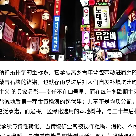
精神拓扑学的坐标系。它承载离乡青年背包带勒进肩胛
敲击石块的铿锵，也默存雨季过后妇人们自发补填坑洼
主义”的具象显影——责任不在口号里，而在每年冬歇期
盐碱地后第一茬金黄稻浪的起伏里；共享不是均质分配
空泛承诺，而是将厂区绿化选用的本地树种，与三十年后
自觉承续与诗性转化。当传统矿业常被视作粗粝、消耗、不