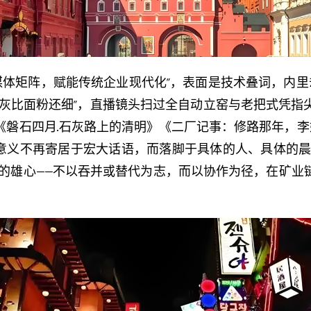
媒体矩阵，赋能传统企业现代化”，表面是技术叠词，内里
这灰比面粉还细”，直播镜头扫过全自动立窑与老把式凭指
磐石四月·石灰路上的清明》《二厂记事：修路那年，李
：意义不再寄居于宏大话语，而落脚于具体的人、具体的
抑的雄心——不以吞并或替代为志，而以协作为径，在矿业