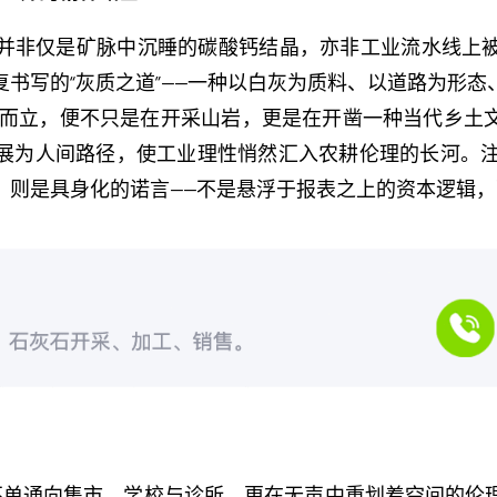
并非仅是矿脉中沉睡的碳酸钙结晶，亦非工业流水线上
书写的“灰质之道”——一种以白灰为质料、以道路为形
市破土而立，便不只是在开采山岩，更是在开凿一种当代乡
展为人间路径，使工业理性悄然汇入农耕伦理的长河。注册
，则是具身化的诺言——不是悬浮于报表之上的资本逻辑
它不单通向集市、学校与诊所，更在无声中重划着空间的伦