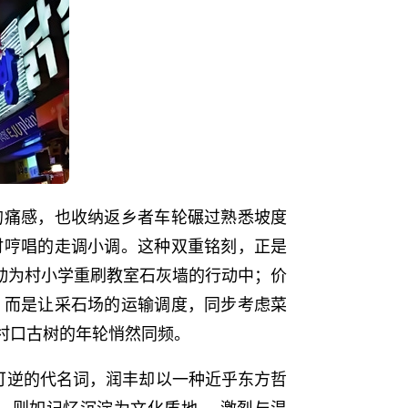
的痛感，也收纳返乡者车轮碾过熟悉坡度
时哼唱的走调小调。这种双重铭刻，正是
主动为村小学重刷教室石灰墙的行动中；价
，而是让采石场的运输调度，同步考虑菜
村口古树的年轮悄然同频。
可逆的代名词，润丰却以一种近乎东方哲