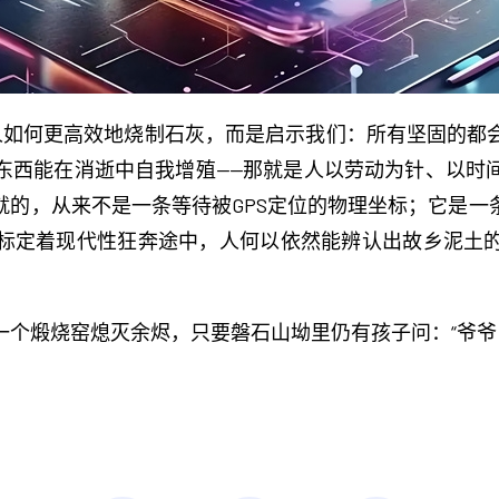
教人如何更高效地烧制石灰，而是启示我们：所有坚固的都
东西能在消逝中自我增殖——那就是人以劳动为针、以时
就的，从来不是一条等待被GPS定位的物理坐标；它是一
标定着现代性狂奔途中，人何以依然能辨认出故乡泥土
个煅烧窑熄灭余烬，只要磐石山坳里仍有孩子问：“爷爷