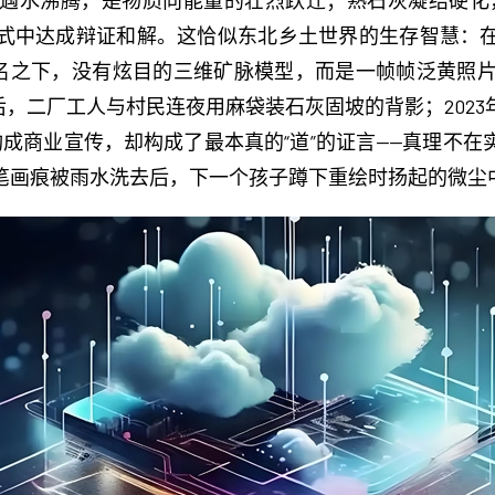
遇水沸腾，是物质向能量的壮烈跃迁；熟石灰凝结硬化
式中达成辩证和解。这恰似东北乡土世界的生存智慧：
n.com 的域名之下，没有炫目的三维矿脉模型，而是一帧帧泛
基后，二厂工人与村民连夜用麻袋装石灰固坡的背影；202
成商业宣传，却构成了最本真的“道”的证言——真理不
笔画痕被雨水洗去后，下一个孩子蹲下重绘时扬起的微尘