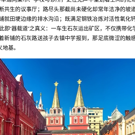
断共生的议事厅；路尽头那截尚未硬化却常年洁净的坡
铺就田埂边缘的排水沟沿；既满足钢铁冶炼对活性氧化
此即“器载道”之真义：一车生石灰运出矿区，不仅携带
着新铺的石灰路送孩子去镇中学报到，那足底微涩的触
义地基。