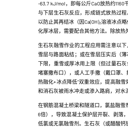
-63.7 kJ/mol，即每公斤CaO放
与下层生石灰反应，形成链式放热过程
以防止其再结冰（因Ca(OH)₂溶液冰
化厚冰层，需要配合其他方法。除放热
生石灰融雪作业的工程应用需注意以下
雪层与路面粘结；或在雪层压实后（薄冰
下限，重雪或厚冰用上限（但过量石灰
堵塞撒布口），或人工手撒（戴口罩、护目镜
热融化+冰点降低”双重效应，提高融雪
和消石灰被雨水冲走或渗入路肩，对水
在钢筋混凝土桥梁和隧道口，氯盐融雪
6倍），导致混凝土保护层开裂、剥落
低氯或无氯融雪剂。生石灰（或醋酸钙镁C