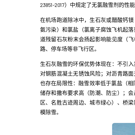
23851-2017）中规定了无氯融雪剂
在机场跑道除冰中，生石灰或醋酸钙镁
氨污染）和氯盐（氯离子腐蚀飞机起落
道残留石灰粉末会扬起影响能见度（飞
路、停车场等非飞行区。
生石灰融雪的环保优势体现在：不引入氯离
对钢筋混凝土无锈蚀风险；对沥青路面
也存在局限性：融雪效率低于氯盐（相同用量
储存和撒布要求高（防潮、防尘）；会
区、名胜古迹周边、城市绿心）、桥梁
模除雪。