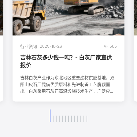
2025-10-26
606
行业资讯
吉林石灰多少钱一吨？- 白灰厂家直供
报价
吉林白灰产业作为东北地区重要建材供应基地，双
阳山皮石厂凭借优质原料和先进制备工艺脱颖而
出。白灰采用石灰石高温煅烧技术生产，广泛应用
于建筑抹灰、水泥制造、土壤调理、环保治理等领
域。吉林白灰批发市场体系完善，产品规格齐全，
价格合理。随着基础设施建设推进，吉林白灰市场
需求稳定增长，为建筑、农业、环保行业提供优质
材料支持。