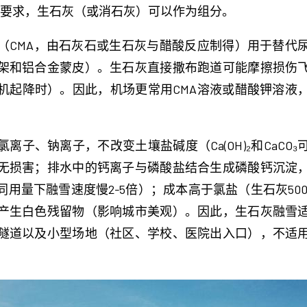
的性能要求，生石灰（或消石灰）可以作为组分。
（CMA，由石灰石或生石灰与醋酸反应制得）用于替代
架和铝合金蒙皮）。生石灰直接撒布跑道可能摩擦损伤
机起降时）。因此，机场更常用CMA溶液或醋酸钾溶液
子、钠离子，不改变土壤盐碱度（Ca(OH)₂和CaC
无损害；排水中的钙离子与磷酸盐结合生成磷酸钙沉淀
下融雪速度慢2-5倍）；成本高于氯盐（生石灰500-80
产生白色残留物（影响城市美观）。因此，生石灰融雪
隧道以及小型场地（社区、学校、医院出入口），不适