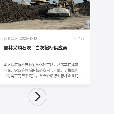
2025-11-10
477
行业资讯
行业
吉林采购石灰 - 白灰招标供应商
吉林
本文深度解析吉林氢氧化钙市场，涵盖其在建筑、
本文
环保、农业等领域的核心应用与价值，价格区间
涵盖
（每吨百元至千元）。重点介绍行业标杆企业润丰
解析
矿业的全产业链优势、企业文化与采购指南，为读
系，
者提供从产品选型、供应商选择到安全使用的全方
采购
位参考，助力把握吉林工业发展机遇。