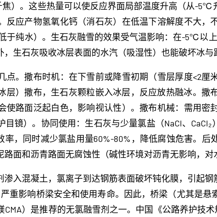
热约1160千焦）。这些热量可以使反应界面局部温度升高（从-
。反应产物氢氧化钙（消石灰）在低温下溶解度不大，
点略低于纯水）。生石灰融雪的效果受气温影响：在-5℃以
外，生石灰吸收冰层表面的水汽（吸湿性）也能破坏冰与
几点。撒布时机：在下雪前或降雪初期（雪层厚度<2厘
层）撒布，生石灰颗粒嵌入冰层，反应放热融冰。撒布量
会使路面泛起白色，影响视认性）。撒布机械：需用密
）。协同使用：生石灰与少量氯盐（NaCl、CaCl₂）混合
效率，同时减少氯盐用量60%-80%，降低腐蚀危害。
泥路面和沥青路面无腐蚀性（碱性环境对沥青无影响，对
剂渗入混凝土，氯离子到达钢筋表面破坏钝化膜，引起钢筋
，严重影响桥梁安全和使用寿命。因此，桥梁（尤其是悬
MA）是推荐的无氯融雪剂之一。中国《公路养护技术规范》