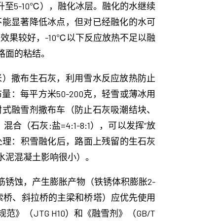
5℃升至5-10℃），融化冰层。融化的水继续
不能显著降低冰点，但对已经融化的水可
上效果较好，-10℃以下反应放热不足以融
路面的粘结。
米）撒布生石灰，利用雪水反应放热防止
：每平方米50-200克，轻雪或薄冰用
封式融雪剂撒布车（防止石灰吸潮结块、
（石灰:盐=4:1-8:1），可以发挥“放
后处理：积雪融化后，路面上残留的生石灰
水泥混凝土影响很小）。
锈蚀，产生膨胀产物（铁锈体积膨胀2-
索桥、斜拉桥的主梁和桥塔）应优先使用
（JTG H10）和《融雪剂》（GB/T