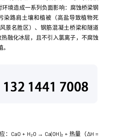
但对环境造成一系列负面影响：腐蚀桥梁钢
污染路肩土壤和植被（高盐导致植物死
风景名胜区）、钢筋混凝土桥梁和隧道
放热融化冰层，且不引入氯离子，不腐蚀
值。
₂O → Ca(OH)₂ + 热量（ΔH =