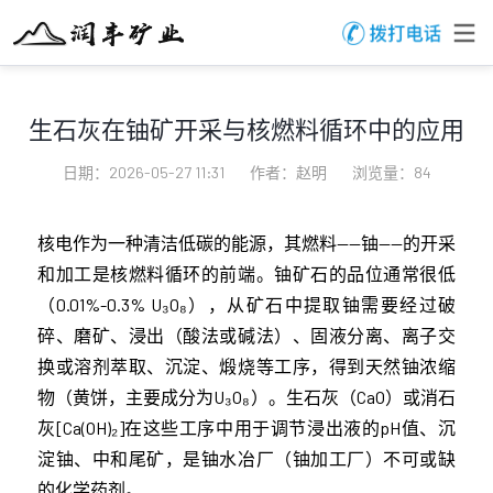
生石灰在铀矿开采与核燃料循环中的应用
日期：2026-05-27 11:31
作者：赵明
浏览量：84
核电作为一种清洁低碳的能源，其燃料——铀——的开采
和加工是核燃料循环的前端。铀矿石的品位通常很低
（0.01%-0.3% U₃O₈），从矿石中提取铀需要经过破
碎、磨矿、浸出（酸法或碱法）、固液分离、离子交
换或溶剂萃取、沉淀、煅烧等工序，得到天然铀浓缩
物（黄饼，主要成分为U₃O₈）。生石灰（CaO）或消石
灰[Ca(OH)₂]在这些工序中用于调节浸出液的pH值、沉
淀铀、中和尾矿，是铀水冶厂（铀加工厂）不可或缺
的化学药剂。