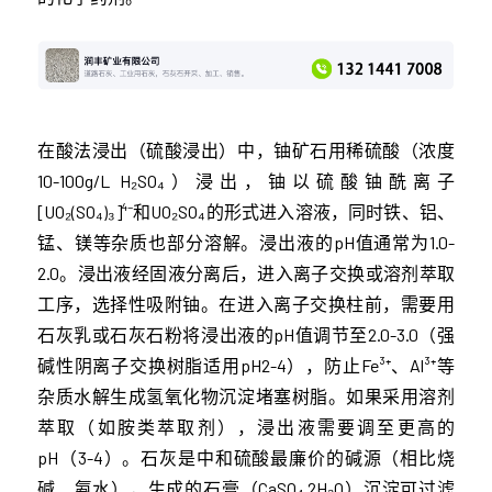
在酸法浸出（硫酸浸出）中，铀矿石用稀硫酸（浓度
10-100g/L H₂SO₄）浸出，铀以硫酸铀酰离子
[UO₂(SO₄)₃]⁴⁻和UO₂SO₄的形式进入溶液，同时铁、铝、
锰、镁等杂质也部分溶解。浸出液的pH值通常为1.0-
2.0。浸出液经固液分离后，进入离子交换或溶剂萃取
工序，选择性吸附铀。在进入离子交换柱前，需要用
石灰乳或石灰石粉将浸出液的pH值调节至2.0-3.0（强
碱性阴离子交换树脂适用pH2-4），防止Fe³⁺、Al³⁺等
杂质水解生成氢氧化物沉淀堵塞树脂。如果采用溶剂
萃取（如胺类萃取剂），浸出液需要调至更高的
pH（3-4）。石灰是中和硫酸最廉价的碱源（相比烧
碱、氨水），生成的石膏（CaSO₄·2H₂O）沉淀可过滤