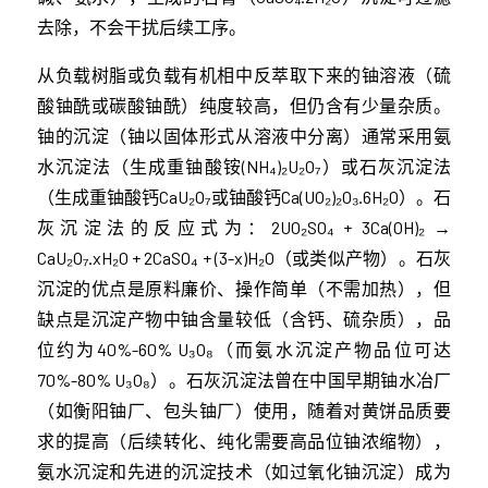
去除，不会干扰后续工序。
从负载树脂或负载有机相中反萃取下来的铀溶液（硫
酸铀酰或碳酸铀酰）纯度较高，但仍含有少量杂质。
铀的沉淀（铀以固体形式从溶液中分离）通常采用氨
水沉淀法（生成重铀酸铵(NH₄)₂U₂O₇）或石灰沉淀法
（生成重铀酸钙CaU₂O₇或铀酸钙Ca(UO₂)₂O₃·6H₂O）。石
灰沉淀法的反应式为：2UO₂SO₄ + 3Ca(OH)₂ →
CaU₂O₇·xH₂O + 2CaSO₄ + (3-x)H₂O（或类似产物）。石灰
沉淀的优点是原料廉价、操作简单（不需加热），但
缺点是沉淀产物中铀含量较低（含钙、硫杂质），品
位约为40%-60% U₃O₈（而氨水沉淀产物品位可达
70%-80% U₃O₈）。石灰沉淀法曾在中国早期铀水冶厂
（如衡阳铀厂、包头铀厂）使用，随着对黄饼品质要
求的提高（后续转化、纯化需要高品位铀浓缩物），
氨水沉淀和先进的沉淀技术（如过氧化铀沉淀）成为