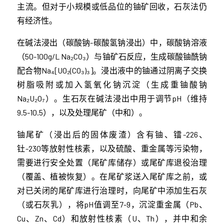
主流。但对于小规模或低品位的铀矿回收，石灰法仍
有经济性。
在碱法浸出（碳酸钠-碳酸氢钠浸出）中，碳酸钠溶液
（50-100g/L Na₂CO₃）与铀矿石反应，生成碳酸铀酰钠
配合物Na₄[UO₂(CO₃)₃]。浸出液中的铀通过阴离子交换
树脂吸附或加入氢氧化钠沉淀（生成重铀酸钠
Na₂U₂O₇）。生石灰在碱法浸出中用于调节pH（维持
9.5-10.5），以及处理尾矿（中和）。
铀尾矿（浸出后的固体废渣）含有铀、镭-226、
钍-230等放射性核素，以及硫酸、重金属等污染物，
需要进行安全处置（尾矿库储存）或尾矿库退役治理
（覆盖、植被恢复）。在尾矿浆送入尾矿库之前，或
对已关闭的尾矿库进行治理时，向尾矿中添加生石灰
（或石灰乳），将pH值调至7-9，沉淀重金属（Pb、
Cu、Zn、Cd）和放射性核素（U、Th），并中和余