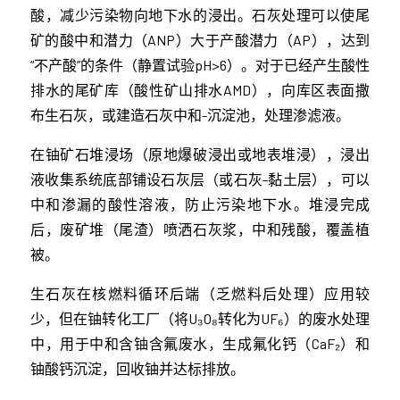
酸，减少污染物向地下水的浸出。石灰处理可以使尾
矿的酸中和潜力（ANP）大于产酸潜力（AP），达到
“不产酸”的条件（静置试验pH>6）。对于已经产生酸性
排水的尾矿库（酸性矿山排水AMD），向库区表面撒
布生石灰，或建造石灰中和-沉淀池，处理渗滤液。
在铀矿石堆浸场（原地爆破浸出或地表堆浸），浸出
液收集系统底部铺设石灰层（或石灰-黏土层），可以
中和渗漏的酸性溶液，防止污染地下水。堆浸完成
后，废矿堆（尾渣）喷洒石灰浆，中和残酸，覆盖植
被。
生石灰在核燃料循环后端（乏燃料后处理）应用较
少，但在铀转化工厂（将U₃O₈转化为UF₆）的废水处理
中，用于中和含铀含氟废水，生成氟化钙（CaF₂）和
铀酸钙沉淀，回收铀并达标排放。