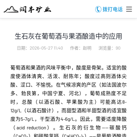
生石灰在葡萄酒与果酒酿造中的应用
日期：2026-05-27 11:40
作者：赵明
浏览量：90
葡萄酒和果酒的风味平衡中，酸度是骨架。适宜的酸
度使酒体清爽、活泼、耐陈年；酸度过高则酒体尖
酸、涩口、不愉悦。在气候凉爽的产区（如法国波尔
多、勃艮第，中国宁夏、河北），葡萄成熟度不足
时，总酸（以酒石酸、苹果酸为主）可能高达8-
12g/L（以酒石酸计），而甜型酒和半甜型酒的适宜酸
度为5-7g/L，干型酒为4-6g/L。因此，需要适度降酸
（acid reduction）。生石灰的衍生物——碳酸钙
（CaCO₃）和碳酸氢钙（Ca(HCO₃)₂）——是葡萄酒酿造