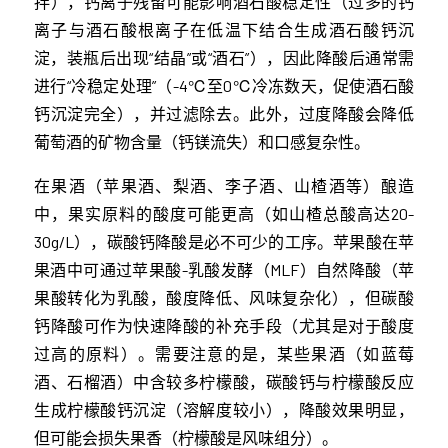
拌），钙离子残留可能影响酒石酸稳定性（过多的钙
离子与酒石酸根离子在低温下结合生成酒石酸钙沉
淀，装瓶后出现“结晶”或“酒石”），因此降酸后通常需
进行“冷稳定处理”（-4℃至0℃冷冻数天，促使酒石酸
钙沉淀完全），并过滤除去。此外，过度降酸会降低
葡萄酒的矿物含量（钙镁流失）和口感复杂性。
在果酒（苹果酒、梨酒、李子酒、山楂酒等）酿造
中，果实原料的酸度可能更高（如山楂总酸高达20-
30g/L），碳酸钙降酸是必不可少的工序。苹果酸在苹
果酒中可通过苹果酸-乳酸发酵（MLF）自然降酸（苹
果酸转化为乳酸，酸度降低、风味复杂化），但碳酸
钙降酸可作为快速降酸的补充手段（尤其是对于酸度
过高的原料）。需要注意的是，某些果酒（如蓝莓
酒、石榴酒）中含较多柠檬酸，碳酸钙与柠檬酸反应
生成柠檬酸钙沉淀（溶解度较小），降酸效果明显，
但可能会损失果香（柠檬酸是风味组分）。