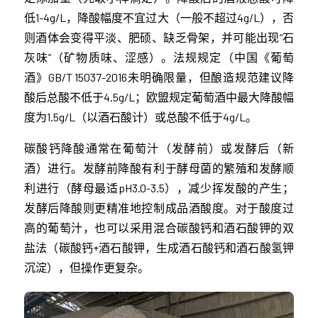
低1-4g/L，降酸幅度不宜过大（一般不超过4g/L），否
则酒体会变得平淡、肥硕、缺乏骨架，并可能出现“石
灰味”（矿物质味、涩感）。法规规定（中国《葡萄
酒》GB/T 15037-2016未明确限量，但酿造规范建议降
酸后总酸不低于4.5g/L；欧盟规定葡萄酒中最大降酸幅
度为1.5g/L（以酒石酸计）或总酸不低于4g/L。
碳酸钙降酸通常在葡萄汁（发酵前）或发酵后（新
酒）进行。发酵前降酸有利于酵母菌的繁殖和发酵顺
利进行（酵母最适pH3.0-3.5），减少挥发酸的产生；
发酵后降酸则更精准地控制成品酒酸度。对于酸度过
高的葡萄汁，也可以采用混合碳酸钙和酒石酸钾的双
盐法（碳酸钙+酒石酸钾，生成酒石酸钙和酒石酸氢钾
沉淀），但操作更复杂。