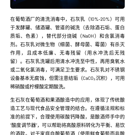
在葡萄酒厂的清洗消毒中，石灰乳（10%-20%）可用
于发酵罐、储酒罐、管道的碱洗（去除酒石垢、蛋白
质垢、色素），替代部分烧碱（NaOH）和含氯消毒
剂。石灰乳对微生物（细菌、酵母菌、霉菌）有杀灭
作用，且成本低廉、无毒残留（用水冲洗后无残
留）。石灰乳洗罐后用清水冲洗至中性，再用臭氧水
或二氧化氯消毒，可满足卫生要求。石灰乳对不锈钢
设备基本无腐蚀，但需注意结垢（CaCO₃沉积），可用
稀硝酸或柠檬酸定期酸洗。
生石灰在葡萄酒和果酒酿造中的应用，体现了传统酿
造工艺与现代食品安全管理的结合。在遵循法规和标
准的前提下，合理使用碳酸钙降酸，是酿酒师手中的
“酸度调节器”，可以帮助将高酸原料转化为平衡、易饮
的酒款。对于家庭自酿葡萄酒（使用鲜食葡萄而非酿