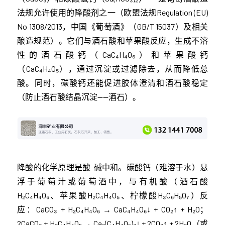
法规允许使用的降酸剂之一（欧盟法规Regulation (EU)
No 1308/2013，中国《葡萄酒》（GB/T 15037）及相关
酿造规范）。它们与酒石酸和苹果酸反应，生成不溶
性的酒石酸钙（CaC₄H₄O₆）和苹果酸钙
（CaC₄H₄O₅），通过沉淀或过滤除去，从而降低总
酸。同时，碳酸钙还能促进胶体澄清和酒石酸稳定
（防止酒石酸结晶沉淀——酒石）。
降酸的化学原理是酸-碱中和。碳酸钙（难溶于水）悬
浮于葡萄汁或葡萄酒中，与有机酸（酒石酸
H₂C₄H₄O₆、苹果酸H₂C₄H₄O₅、柠檬酸H₃C₆H₅O₇）反
应：CaCO₃ + H₂C₄H₄O₆ → CaC₄H₄O₆↓ + CO₂↑ + H₂O；
2CaCO₃ + H₂C₄H₄O₅ → Ca₂(C₄H₄O₅)₂↓ + 2CO₂↑ + 2H₂O（或