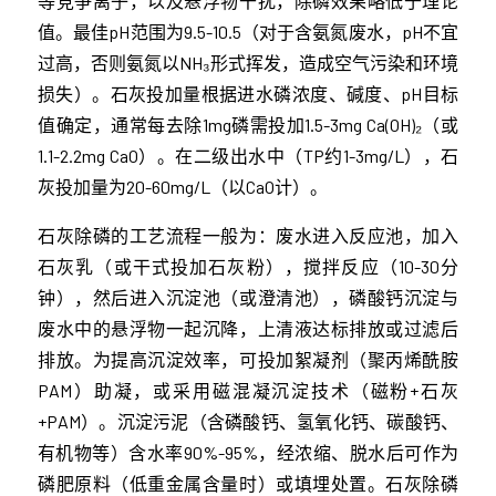
等竞争离子，以及悬浮物干扰，除磷效果略低于理论
值。最佳pH范围为9.5-10.5（对于含氨氮废水，pH不宜
过高，否则氨氮以NH₃形式挥发，造成空气污染和环境
损失）。石灰投加量根据进水磷浓度、碱度、pH目标
值确定，通常每去除1mg磷需投加1.5-3mg Ca(OH)₂（或
1.1-2.2mg CaO）。在二级出水中（TP约1-3mg/L），石
灰投加量为20-60mg/L（以CaO计）。
石灰除磷的工艺流程一般为：废水进入反应池，加入
石灰乳（或干式投加石灰粉），搅拌反应（10-30分
钟），然后进入沉淀池（或澄清池），磷酸钙沉淀与
废水中的悬浮物一起沉降，上清液达标排放或过滤后
排放。为提高沉淀效率，可投加絮凝剂（聚丙烯酰胺
PAM）助凝，或采用磁混凝沉淀技术（磁粉+石灰
+PAM）。沉淀污泥（含磷酸钙、氢氧化钙、碳酸钙、
有机物等）含水率90%-95%，经浓缩、脱水后可作为
磷肥原料（低重金属含量时）或填埋处置。石灰除磷