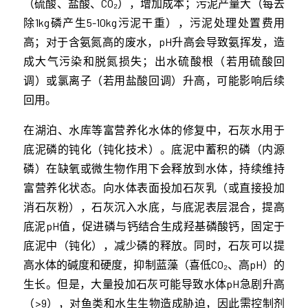
（硫酸、盐酸、CO₂），增加成本；污泥产量大（每去
除1kg磷产生5-10kg污泥干重），污泥处理处置费用
高；对于含氨氮高的废水，pH升高会导致氨挥发，造
成大气污染和脱氮损失；出水硫酸根（若用硫酸回
调）或氯离子（若用盐酸回调）升高，可能影响后续
回用。
在湖泊、水库等富营养化水体的修复中，石灰水用于
底泥磷的钝化（钝化技术）。底泥中蓄积的磷（内源
磷）在缺氧或微生物作用下会释放到水体，持续维持
富营养化状态。向水体表面投加石灰乳（或直接投加
消石灰粉），石灰沉入水底，与底泥表层混合，提高
底泥pH值，促进磷与钙结合生成羟基磷酸钙，固定于
底泥中（钝化），减少磷的释放。同时，石灰可以提
高水体的碱度和硬度，抑制蓝藻（喜低CO₂、高pH）的
生长。但是，大量投加石灰可能导致水体pH急剧升高
（>9），对鱼类和水生生物造成胁迫，因此需控制剂