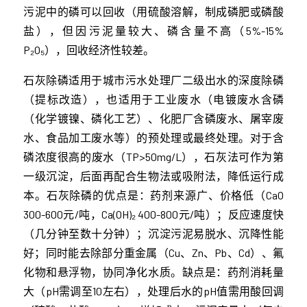
污泥中的磷可以回收（用硫酸溶解，制成磷肥或磷酸
盐），但因污泥量较大、磷含量不高（5%-15%
P₂O₅），回收经济性较差。
石灰除磷适用于城市污水处理厂二级出水的深度除磷
（提标改造），也适用于工业废水（电镀废水含磷
（化学镀镍、磷化工艺）、化肥厂含磷废水、屠宰废
水、食品加工废水等）的预处理或最终处理。对于含
磷浓度很高的废水（TP>50mg/L），石灰法可作为第
一级沉淀，后面再配合生物法或吸附法，降低运行成
本。石灰除磷的优点是：药剂来源广、价格低（CaO
300-600元/吨，Ca(OH)₂ 400-800元/吨）；反应速度快
（几分钟至数十分钟）；沉淀污泥易脱水、沉降性能
好；同时能去除部分重金属（Cu、Zn、Pb、Cd）、氟
化物和悬浮物，协同净化水质。缺点是：药剂消耗量
大（pH需调至10左右），处理后水的pH值需用酸回调