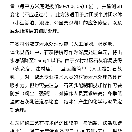
量（每平方米底泥投加50-200g Ca(OH)₂），并监测pH
变化（不应超过9）。此方法适用于封闭或半封闭水体
（小型湖泊、池塘、公园景观湖）的应急修复，以及
底泥疏浚后的辅助处理。
在农村分散式污水处理设施（人工湿地、稳定塘、一
体化设备）中，石灰除磷可作为深度处理单元，将出
水总磷降至0.5mg/L以下。由于农村地区石灰容易获得
（农资店、建材店），且运维简单（人工投加石灰
乳），对于缺乏专业技术人员的村镇污水处理站具有
吸引力。但也需要注意：石灰乳配制和投加操作需要
防护（粉尘、强碱），对操作人员要求较高；冬季低
温时石灰乳管道易堵塞、结冰；产生的化学污泥需定
期清理。
石灰除磷工艺在技术经济比较中（与铝盐、铁盐除磷
相比），对于大型污水处理厂（>10万吨/天），铝盐