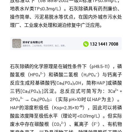
放标准以下（GB 18918-2002一级A标准TP≤0.5mg/L，
地表水Ⅳ类TP≤0.3mg/L）。石灰除磷具有药剂廉价、
操作简单、污泥易脱水等优点，在国内外城市污水处
理厂、工业废水处理和湖泊修复中广泛应用。
石灰除磷的化学原理是在碱性条件下（pH9.5-11），磷
酸氢根（HPO₄²⁻）和磷酸二氢根（H₂PO₄⁻）与钙离子
反应生成羟基磷酸钙[Ca₅(PO₄)₃OH，简称HAP]或磷酸
三钙[Ca₃(PO₄)₂]沉淀。总反应式可简写为：3Ca²⁺ +
2PO₄³⁻ → Ca₃(PO₄)₂↓（实际pH>10时以HAP为主）。
HAP的溶度积极低（Ksp=2.35×10⁻⁵⁹），因此可以将磷
酸盐浓度降至极低水平（理论可<0.01mg/L）。但实际
废水中存在碳酸根（CO₃²⁻）、氟离子（F⁻）、有机物