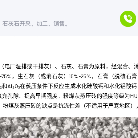
（电厂湿排或干排灰）、石灰、石膏为原料，经混合、
75%，生石灰（或消石灰）15%-25%，石膏（脱硫石
₂和Al₂O₃在蒸压条件下反应生成水化硅酸钙和水化铝酸钙
2H₂O），填充孔隙、提高早期强度。粉煤灰蒸压砖的强度等级为MU10、
。粉煤灰蒸压砖的缺点是抗冻性差（不适用于严寒地区）