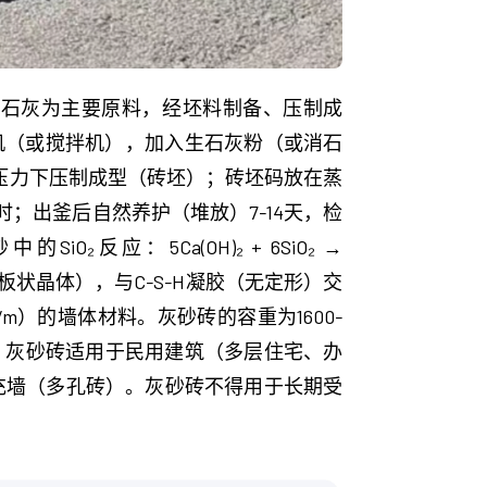
和石灰为主要原料，经坯料制备、压制成
机（或搅拌机），加入生石灰粉（或消石
00吨的压力下压制成型（砖坯）；砖坯码放在蒸
2小时；出釜后自然养护（堆放）7-14天，检
应：5Ca(OH)₂ + 6SiO₂ →
状或板状晶体），与C-S-H凝胶（无定形）交
/m）的墙体材料。灰砂砖的容重为1600-
凝土）。灰砂砖适用于民用建筑（多层住宅、办
充墙（多孔砖）。灰砂砖不得用于长期受