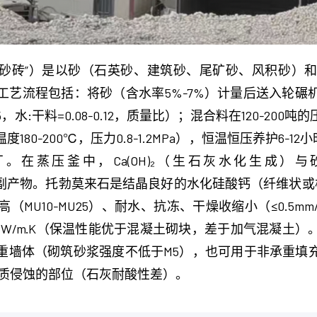
或“砂砖”）是以砂（石英砂、建筑砂、尾矿砂、风积砂）
工艺流程包括：将砂（含水率5%-7%）计量后送入轮碾
:5，水:干料=0.08-0.12，质量比）；混合料在120-2
0-200℃，压力0.8-1.2MPa），恒温恒压养护6-1
釜中，Ca(OH)₂（生石灰水化生成）与砂中的SiO₂反
晶体） + 副产物。托勃莫来石是结晶良好的水化硅酸钙（纤维
U10-MU25）、耐水、抗冻、干燥收缩小（≤0.5mm
.5-0.8W/m·K（保温性能优于混凝土砌块，差于加气混
重墙体（砌筑砂浆强度不低于M5），也可用于非承重填
介质侵蚀的部位（石灰耐酸性差）。