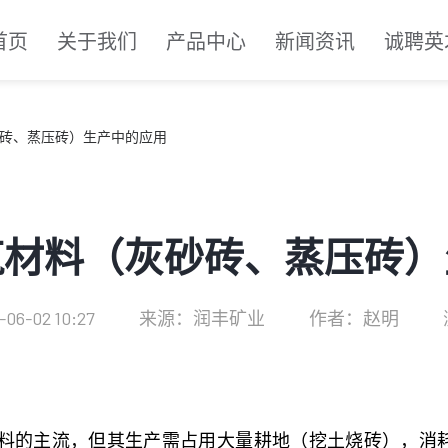
首页
关于我们
产品中心
新闻资讯
诚聘英
砖、蒸压砖）生产中的应用
筑材料（灰砂砖、蒸压砖）
6-02 10:27
来源：润丰矿业
作者：赵明
的主流，但其生产需占用大量耕地（挖土烧砖），消耗煤炭