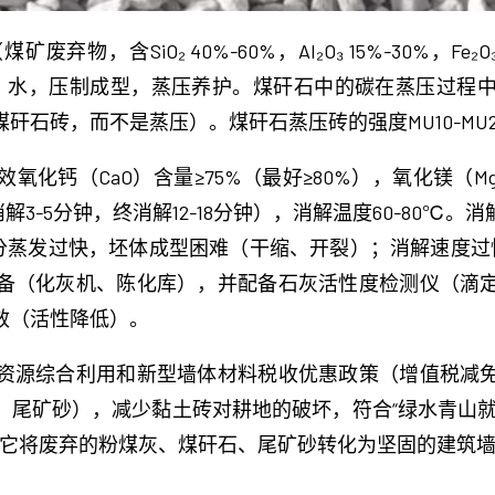
，含SiO₂ 40%-60%，Al₂O₃ 15%-30%，Fe
%）、水，压制成型，蒸压养护。煤矸石中的碳在蒸压过程
矸石砖，而不是蒸压）。煤矸石蒸压砖的强度MU10-MU
钙（CaO）含量≥75%（最好≥80%），氧化镁（MgO）
消解3-5分钟，终消解12-18分钟），消解温度60-80℃
分蒸发过快，坯体成型困难（干缩、开裂）；消解速度过
备（化灰机、陈化库），并配备石灰活性度检测仪（滴
效（活性降低）。
资源综合利用和新型墙体材料税收优惠政策（增值税减
、尾矿砂），减少黏土砖对耕地的破坏，符合“绿水青山就
键——它将废弃的粉煤灰、煤矸石、尾矿砂转化为坚固的建筑