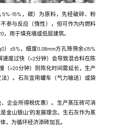
₂O₃ 5%-15%，碳）为原料，先经破碎、粉
中不参与反应（惰性），但可作为内燃料
20，用于填充墙或低层建筑。
≤5%，细度0.08mm方孔筛筛余≤15%
。消解速度过快（<2分钟）会导致混合料在陈
慢（>20分钟）则陈化时间需延长，生产
定法）。石灰宜用罐车（气力输送）或袋
免、企业所得税优惠）。生产蒸压砖可消
是金山银山”的发展理念。生石灰作为蒸
墙体，为循环经济添砖加瓦。