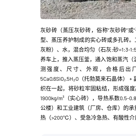
灰砂砖（蒸压灰砂砖，俗称“灰砂砖”
型、蒸压养护制成的实心砖或多孔砖。
灰粉）、水，混合均匀（石灰:砂=1:3-1
养车上，推入蒸压釜，通入饱和蒸汽（温度18
测强度、尺寸、外观，合格后出厂。在蒸压
5CaO·6SiO₂·5H₂O（托勃莫来石
织在一起，将砂粒牢固粘结，形成强度高（M
1900kg/m³（实心砖），导热系数0
公楼）和工业建筑（厂房、仓库）的承
热（>200℃）、受急冷急热、有酸性