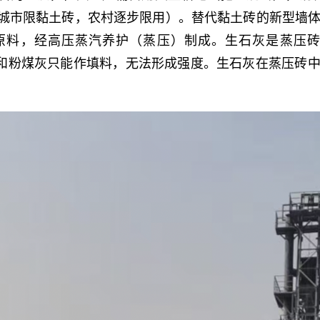
止（城市限黏土砖，农村逐步限用）。替代黏土砖的新型墙
料，经高压蒸汽养护（蒸压）制成。生石灰是蒸压砖中
石灰，砂和粉煤灰只能作填料，无法形成强度。生石灰在蒸压