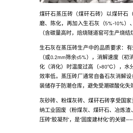
煤矸石蒸压砖（煤矸石砖）以煤矸石（煤矿废弃物
磨、陈化，再加入生石灰（5%-10
（含碳量高时，焙烧隧道窑可生产烧结煤
生石灰在蒸压砖生产中的品质要求：有效氧化
（或0.2mm筛余≤5%），消解速度（初
化（消化）时温度过高（>80℃），水
效率低。蒸压砖厂通常自备石灰消解设
装储存于防潮仓库，避免受潮碳酸化失
灰砂砖、粉煤灰砖、煤矸石砖享受国家
纳工业固废（粉煤灰、煤矸石、冶炼渣
压砖“胶凝剂”，是“固废建材化”的关