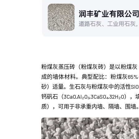
粉煤灰蒸压砖（粉煤灰砖）是以粉煤灰
成的墙体材料。典型配比：粉煤灰65%-
砂）适量。生石灰与粉煤灰中的活性SiO
钙矾石（3CaO·Al₂O₃·3CaSO₄·3
质），可用于非承重内墙、隔墙、围墙