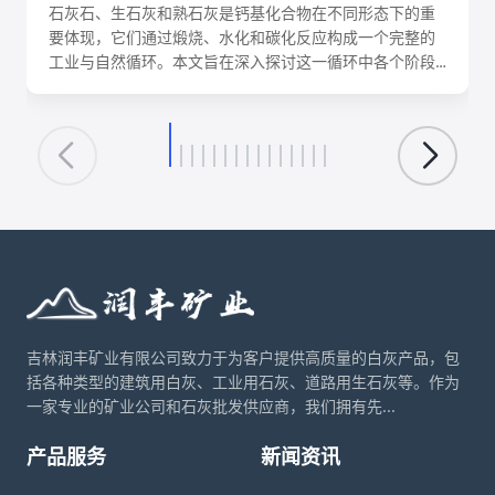
石灰石、生石灰和熟石灰是钙基化合物在不同形态下的重
要体现，它们通过煅烧、水化和碳化反应构成一个完整的
工业与自然循环。本文旨在深入探讨这一循环中各个阶段
的化学反应机理、关键工艺参数、影响因素及其在建筑、
环保、化工等领域的核心应用。理解这一转化循环，对于
优化生产工艺、降低能耗、实现资源可持续利用具有重要
意义。
吉林润丰矿业有限公司致力于为客户提供高质量的白灰产品，包
括各种类型的建筑用白灰、工业用石灰、道路用生石灰等。作为
一家专业的矿业公司和石灰批发供应商，我们拥有先...
产品服务
新闻资讯