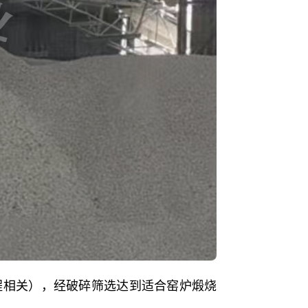
程相关），经破碎筛选达到适合窑炉煅烧