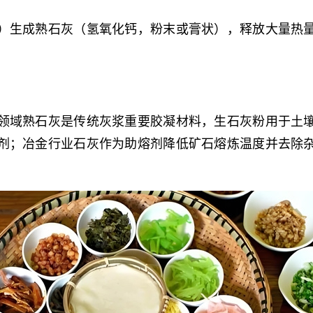
）生成熟石灰（氢氧化钙，粉末或膏状），释放大量热
领域熟石灰是传统灰浆重要胶凝材料，生石灰粉用于土
剂；冶金行业石灰作为助熔剂降低矿石熔炼温度并去除