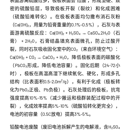
表面游离硫酸过多，极板表面会“过酸”，形成坚硬、致
密的硫酸铅层，导致极板开裂（裂纹）和化成困难
（硫酸铅难转化）。在极板表面均匀撒布消石灰粉
（Ca(OH)₂，用量为铅膏重量的0.1%-0.5%），石灰与表
面游离硫酸反应：Ca(OH)₂ + H₂SO₄ → CaSO₄·2H₂O（石
膏） + 2H₂O，石膏结晶填充表面微孔，防止过酸开
裂，同时石灰吸收固化室中的CO₂（来自环境空气）：
Ca(OH)₂ + CO₂ → CaCO₃ + H₂O，降低极板表面的碳酸化
（PbCO₃形成，降低电池容量）。固化后期（24-72小
时），极板在高温高湿下继续氧化、硬化，形成多孔
结构（比表面积0.5-2.0m²/g），有利于化成（极板转
化为PbO₂正极、Pb负极）。石灰处理后的极板，抗弯
强度提高10%-15%（减少搬运和极群装配过程中的开
裂），化成效率提高5%-10%（硫酸铅转化更完全），
电池的初容量（0.5C放电）提高3%-5%。
铅酸电池废酸（废旧电池拆解产生的电解液，含H₂SO₄