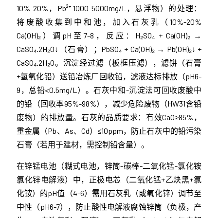
10%-20%，Pb²⁺ 1000-5000mg/L，悬浮物）的处理：
将废酸收集到中和池，加入石灰乳（10%-20%
Ca(OH)₂）调pH至7-8，反应：H₂SO₄ + Ca(OH)₂ →
CaSO₄·2H₂O↓（石膏）；PbSO₄ + Ca(OH)₂ → Pb(OH)₂↓ +
CaSO₄·2H₂O。沉淀经过滤（板框压滤），滤饼（石膏
+氢氧化铅）送铅冶炼厂回收铅，滤液达标排放（pH6-
9，总铅<0.5mg/L）。石灰中和-沉淀法可回收废酸中
的铅（回收率95%-98%），减少危险废物（HW31含铅
废物）的排放量。石灰的品质要求：有效CaO≥85%，
重金属（Pb、As、Cd）≤10ppm，防止石灰中的铅污染
石膏（若用于建材，需控制铅含量）。
在锌锰电池（糊式电池，锌筒-碳棒-二氧化锰-氯化铵
氯化锌电解液）中，正极电芯（二氧化锰+乙炔黑+氯
化铵）的pH值（4-6）需用石灰乳（或氧化锌）调节至
中性（pH6-7），防止酸性电解液腐蚀锌筒（负极，产