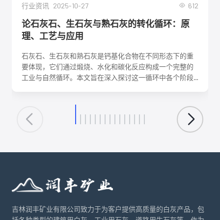
2025-10-27
612
行业资讯
论石灰石、生石灰与熟石灰的转化循环：原
理、工艺与应用
石灰石、生石灰和熟石灰是钙基化合物在不同形态下的重
要体现，它们通过煅烧、水化和碳化反应构成一个完整的
工业与自然循环。本文旨在深入探讨这一循环中各个阶段
的化学反应机理、关键工艺参数、影响因素及其在建筑、
环保、化工等领域的核心应用。理解这一转化循环，对于
优化生产工艺、降低能耗、实现资源可持续利用具有重要
意义。
吉林润丰矿业有限公司致力于为客户提供高质量的白灰产品，包
括各种类型的建筑用白灰、工业用石灰、道路用生石灰等。作为