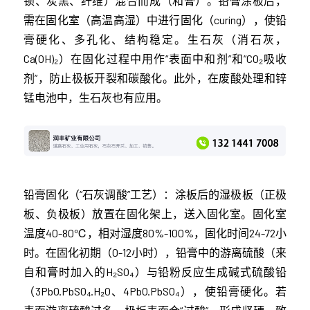
钡、炭黑、纤维）混合而成（和膏）。铅膏涂板后，
需在固化室（高温高湿）中进行固化（curing），使铅
膏硬化、多孔化、结构稳定。生石灰（消石灰，
Ca(OH)₂）在固化过程中用作“表面中和剂”和“CO₂吸收
剂”，防止极板开裂和碳酸化。此外，在废酸处理和锌
锰电池中，生石灰也有应用。
铅膏固化（“石灰调酸”工艺）：涂板后的湿极板（正极
板、负极板）放置在固化架上，送入固化室。固化室
温度40-80℃，相对湿度80%-100%，固化时间24-72小
时。在固化初期（0-12小时），铅膏中的游离硫酸（来
自和膏时加入的H₂SO₄）与铅粉反应生成碱式硫酸铅
（3PbO·PbSO₄·H₂O、4PbO·PbSO₄），使铅膏硬化。若