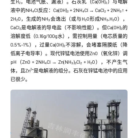
生H₂，电池气胀、漏液）。石灰乳（Ca(OH)₂）与电解
液中的NH₄Cl反应：Ca(OH)₂ + 2NH₄Cl → CaCl₂ + 2NH₃↑ +
2H₂O，生成的NH₃会逸出（或与H₂O形成NH₃·H₂O），
CaCl₂是电解液的导电盐（不影响性能）。但Ca(OH)₂的
溶解度低（0.16g/100g水），需控制用量（电芯质量的
0.5%-1%），过量Ca(OH)₂不溶解，会堵塞隔膜纸（降
低离子电导率）。现代锌锰电池使用ZnO（氧化锌）调
pH（ZnO + 2NH₄Cl → Zn(NH₃)₂Cl₂ + H₂O），不产生气
体，且Zn²⁺是电解液的组分。石灰在锌锰电池中的应用
已很少。