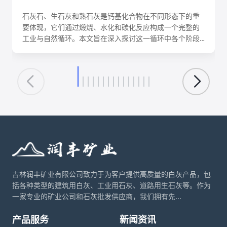
石灰石、生石灰和熟石灰是钙基化合物在不同形态下的重
要体现，它们通过煅烧、水化和碳化反应构成一个完整的
工业与自然循环。本文旨在深入探讨这一循环中各个阶段
的化学反应机理、关键工艺参数、影响因素及其在建筑、
环保、化工等领域的核心应用。理解这一转化循环，对于
优化生产工艺、降低能耗、实现资源可持续利用具有重要
意义。
吉林润丰矿业有限公司致力于为客户提供高质量的白灰产品，包
括各种类型的建筑用白灰、工业用石灰、道路用生石灰等。作为
一家专业的矿业公司和石灰批发供应商，我们拥有先...
产品服务
新闻资讯