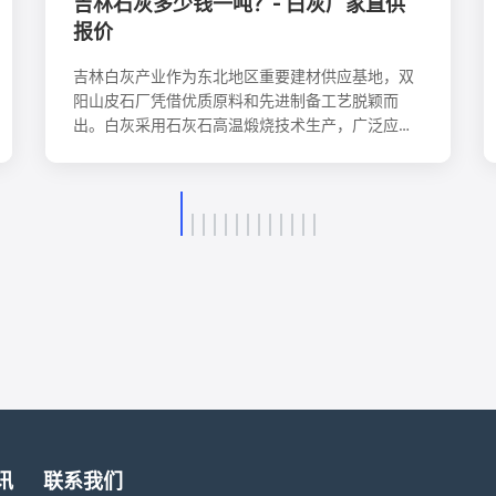
吉林石灰多少钱一吨？- 白灰厂家直供
报价
吉林白灰产业作为东北地区重要建材供应基地，双
阳山皮石厂凭借优质原料和先进制备工艺脱颖而
出。白灰采用石灰石高温煅烧技术生产，广泛应用
于建筑抹灰、水泥制造、土壤调理、环保治理等领
域。吉林白灰批发市场体系完善，产品规格齐全，
价格合理。随着基础设施建设推进，吉林白灰市场
需求稳定增长，为建筑、农业、环保行业提供优质
材料支持。
讯
联系我们