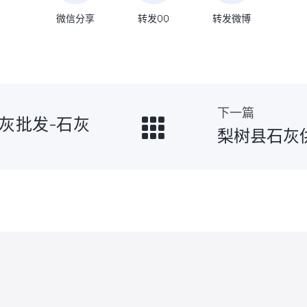
微信分享
转发QQ
转发微博
下一篇
白灰批发-石灰
梨树县石灰