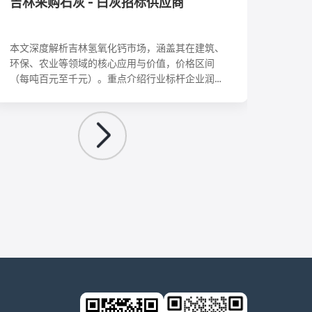
吉林采购石灰 - 白灰招标供应商
吉林
本文深度解析吉林氢氧化钙市场，涵盖其在建筑、
本文
环保、农业等领域的核心应用与价值，价格区间
涵盖
（每吨百元至千元）。重点介绍行业标杆企业润丰
解析
矿业的全产业链优势、企业文化与采购指南，为读
系，
者提供从产品选型、供应商选择到安全使用的全方
采购
位参考，助力把握吉林工业发展机遇。