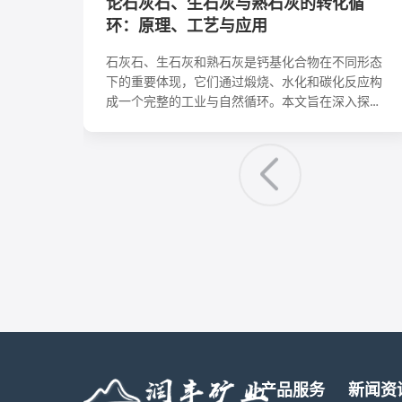
论石灰石、生石灰与熟石灰的转化循
环：原理、工艺与应用
石灰石、生石灰和熟石灰是钙基化合物在不同形态
下的重要体现，它们通过煅烧、水化和碳化反应构
成一个完整的工业与自然循环。本文旨在深入探讨
这一循环中各个阶段的化学反应机理、关键工艺参
数、影响因素及其在建筑、环保、化工等领域的核
心应用。理解这一转化循环，对于优化生产工艺、
降低能耗、实现资源可持续利用具有重要意义。
产品服务
新闻资